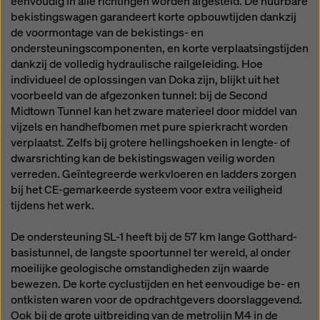
eenvoudig in alle richtingen worden afgesteld. De huurbare
bekistingswagen garandeert korte opbouwtijden dankzij
de voormontage van de bekistings- en
ondersteuningscomponenten, en korte verplaatsingstijden
dankzij de volledig hydraulische railgeleiding. Hoe
individueel de oplossingen van Doka zijn, blijkt uit het
voorbeeld van de afgezonken tunnel: bij de Second
Midtown Tunnel kan het zware materieel door middel van
vijzels en handhefbomen met pure spierkracht worden
verplaatst. Zelfs bij grotere hellingshoeken in lengte- of
dwarsrichting kan de bekistingswagen veilig worden
verreden. Geïntegreerde werkvloeren en ladders zorgen
bij het CE-gemarkeerde systeem voor extra veiligheid
tijdens het werk.
De ondersteuning SL-1 heeft bij de 57 km lange Gotthard-
basistunnel, de langste spoortunnel ter wereld, al onder
moeilijke geologische omstandigheden zijn waarde
bewezen. De korte cyclustijden en het eenvoudige be- en
ontkisten waren voor de opdrachtgevers doorslaggevend.
Ook bij de grote uitbreiding van de metrolijn M4 in de