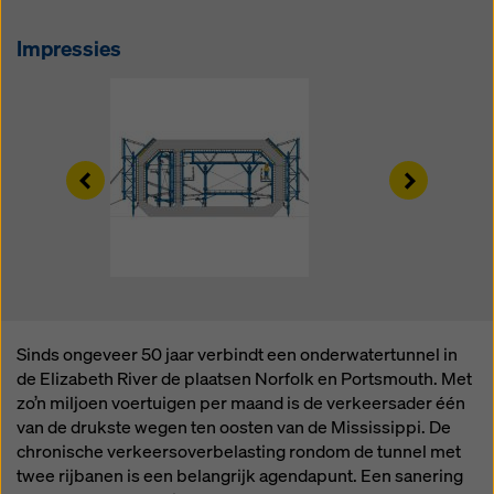
rechtsmiddelen bestaan. U kunt alle cookies waarvoor
toestemming is vereist weigeren door te klikken op
Impressies
'Weigeren' of door uw
cookie-instellingen
aan te
passen door te klikken op cookie-instellingen
onderaan deze website en de betreffende
selectievakjes te gebruiken. U kunt uw toestemming
te allen tijde intrekken met werking voor de toekomst
Left
Right
en zonder opgaaf van reden door te klikken op
cookie-instellingen
onderaan deze website.
Meer informatie over onze cookies
in ons
privacybeleid
. Wij bieden u ook de mogelijkheid om
uw cookies te selecteren (geavanceerde cookie-
instellingen).
Sinds ongeveer 50 jaar verbindt een onderwatertunnel in
de Elizabeth River de plaatsen Norfolk en Portsmouth. Met
zo’n miljoen voertuigen per maand is de verkeersader één
van de drukste wegen ten oosten van de Mississippi. De
chronische verkeersoverbelasting rondom de tunnel met
twee rijbanen is een belangrijk agendapunt. Een sanering