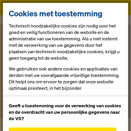
Doka
Cookies met toestemming
Doka
Newsroom
Onderwateroplossing voor verkeersstroom
Technisch noodzakelijke cookies zijn nodig voor het
goed en veilig functioneren van de website en de
Onderwateropl
administratie van uw toestemming. Als u niet instemt
met de verwerking van uw gegevens door het
plaatsen van technisch noodzakelijke cookies, krijgt u
ossing voor
geen toegang tot de website.
verkeersstroom
We gebruiken ook andere cookies en applicaties van
derden met uw voorafgaande vrijwillige toestemming.
Dit helpt ons om ervoor te zorgen dat onze website
optimaal presteert, in het bijzonder
16.04.2013 |
Nieuws
het voortdurend verbeteren van de functionaliteit
van onze website (functionele en statistische
Geeft u toestemming voor de verwerking van cookies
cookies),
en de overdracht van uw persoonlijke gegevens naar
het vergemakkelijken van een soepel
de VS?
aankoopproces bij het gebruik van de Doka-
Met de Second Midtown Tunnel heeft Doka een grote