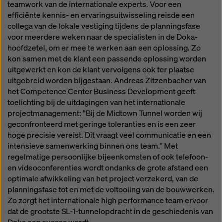
teamwork van de internationale experts. Voor een
efficiënte kennis- en ervaringsuitwisseling reisde een
collega van de lokale vestiging tijdens de planningsfase
voor meerdere weken naar de specialisten in de Doka-
hoofdzetel, om er mee te werken aan een oplossing. Zo
kon samen met de klant een passende oplossing worden
uitgewerkt en kon de klant vervolgens ook ter plaatse
uitgebreid worden bijgestaan. Andreas Zitzenbacher van
het Competence Center Business Development geeft
toelichting bij de uitdagingen van het internationale
projectmanagement: “Bij de Midtown Tunnel worden wij
geconfronteerd met geringe toleranties en is een zeer
hoge precisie vereist. Dit vraagt veel communicatie en een
intensieve samenwerking binnen ons team.” Met
regelmatige persoonlijke bijeenkomsten of ook telefoon-
en videoconferenties wordt ondanks de grote afstand een
optimale afwikkeling van het project verzekerd, van de
planningsfase tot en met de voltooiing van de bouwwerken.
Zo zorgt het internationale high performance team ervoor
dat de grootste SL-1-tunnelopdracht in de geschiedenis van