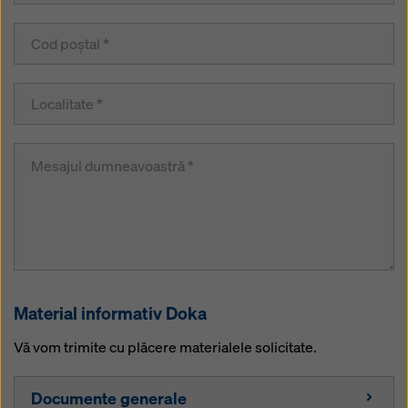
Puteți refuza toate cookie-urile care necesită
consimțământ făcând clic pe ‘Refuză’ sau puteți ajusta
setările cookie-urilor făcând clic pe
Setări cookie
la
sfârșitul acestui site web și utilizând casetele de
selectare corespunzătoare. Vă puteți retrage
consimțământul în orice moment, fără motiv, cu efect
pentru viitor, făcând clic, de exemplu, pe
Setările
cookie
la sfârșitul acestui site web.
Pentru mai multe informații despre cookie-urile
noastre, consultați
politica noastră de confidențialitate
.
Vă oferim, de asemenea, posibilitatea de a selecta
cookie-urile (Setări avansate pentru cookie-uri).
Material informativ Doka
Vă vom trimite cu plăcere materialele solicitate.
Documente generale