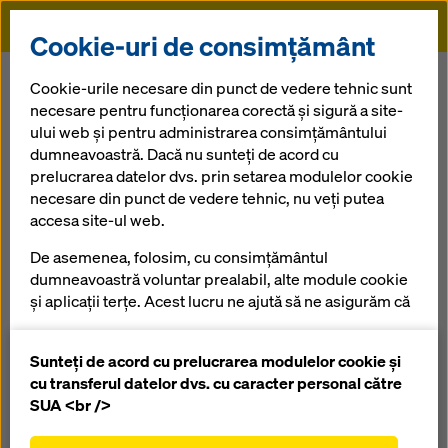
Doka
Cookie-uri de consimțământ
Doka
Contact Doka
Cookie-urile necesare din punct de vedere tehnic sunt
necesare pentru funcționarea corectă și sigură a site-
Solicitarea dumneavoastră are legătură cu:
ului web și pentru administrarea consimțământului
Firma
Produse
Servicii
Presă
dumneavoastră. Dacă nu sunteți de acord cu
Material informativ Doka
prelucrarea datelor dvs. prin setarea modulelor cookie
necesare din punct de vedere tehnic, nu veți putea
accesa site-ul web.
De asemenea, folosim, cu consimțământul
dumneavoastră voluntar prealabil, alte module cookie
Domeniu de afaceri
și aplicații terțe. Acest lucru ne ajută să ne asigurăm că
site-ul nostru web funcționează optim, în special
Dimensiunea companiei
îmbunătățirea continuă a funcționalității site-ului
Sunteți de acord cu prelucrarea modulelor cookie și
nostru web (cookie-uri funcționale și statistice),
cu transferul datelor dvs. cu caracter personal către
facilitarea unui proces de cumpărare fără
SUA <br />
Câmp de activitate
probleme atunci când utilizați magazinul online