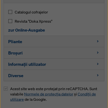
Catalogul cofrajelor
Revista "Doka Xpress"
zur Online-Ausgabe
Pliante
Broşuri
Grindă compozit I tec 20
Informaţii utilizator
Grinzi de lemn
Competență în construcția de poduri
Grindă H20 top
Diverse
Competență în energie
Grinzi de lemn
Grindă H20 eco
Competență în construcții înalte
Grindă compozit
Acest site web este protejat prin reCAPTCHA. Sunt
Pachet informativ pentru studenţi
Plăci tristratificate
valabile
Normele de protecția datelor
și
Condiții de
Competență în construcții rezidențiale
Pop Eurex top
Alte materiale
utilizare
de la Google.
Plăci multistrat
Competență în construcția de tuneluri
Eurex 60 550