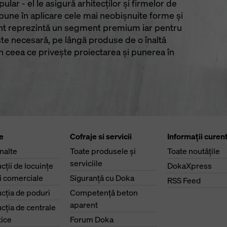
lar - el le asigură arhitecţilor şi firmelor de
 pune în aplicare cele mai neobişnuite forme şi
ent reprezintă un segment premium iar pentru
ste necesară, pe lângă produse de o înaltă
în ceea ce priveşte proiectarea şi punerea în
e
Cofraje si servicii
Informaţii curen
înalte
Toate produsele şi
Toate noutăţile
serviciile
cţii de locuinţe
DokaXpress
ri comerciale
Siguranţă cu Doka
RSS Feed
cţia de poduri
Competenţă beton
aparent
cţia de centrale
ice
Forum Doka