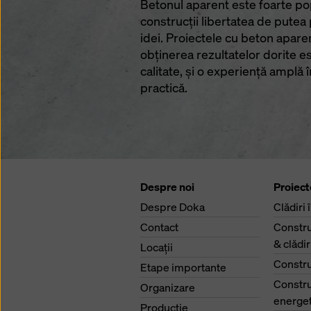
Betonul aparent este foarte popu
construcţii libertatea de putea
idei. Proiectele cu beton apar
obţinerea rezultatelor dorite e
calitate, şi o experienţă amplă 
practică.
Despre noi
Proiect
Despre Doka
Clădiri 
Contact
Constru
& clădi
Locaţii
Constru
Etape importante
Constru
Organizare
energet
Producţie