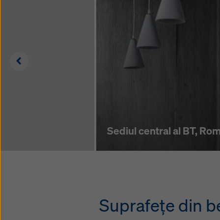
Left
Sediul central al BT, Ro
Suprafeţe din be