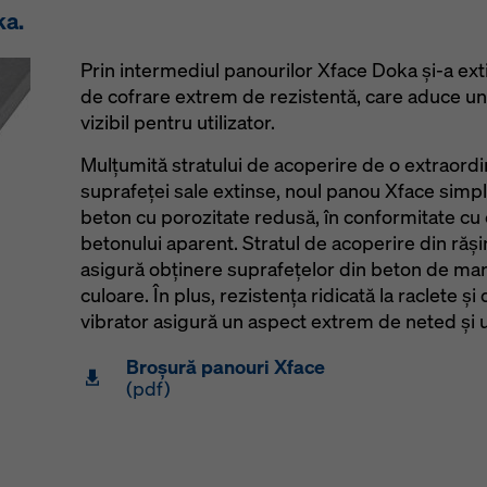
ka.
Prin intermediul panourilor Xface Doka şi-a ext
de cofrare extrem de rezistentă, care aduce un
vizibil pentru utilizator.
Mulţumită stratului de acoperire de o extraordi
suprafeţei sale extinse, noul panou Xface simpli
beton cu porozitate redusă, în conformitate cu c
betonului aparent. Stratul de acoperire din răşin
asigură obţinere suprafeţelor din beton de mare 
culoare. În plus, rezistenţa ridicată la raclete ş
vibrator asigură un aspect extrem de neted şi un
Broşură panouri Xface
(pdf)