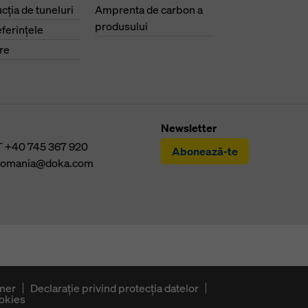
cţia de tuneluri
Amprenta de carbon a
produsului
eferinţele
re
Newsletter
T
+40 745 367 920
Abonează-te
romania@doka.com
imer
Declaraţie privind protecţia datelor
okies