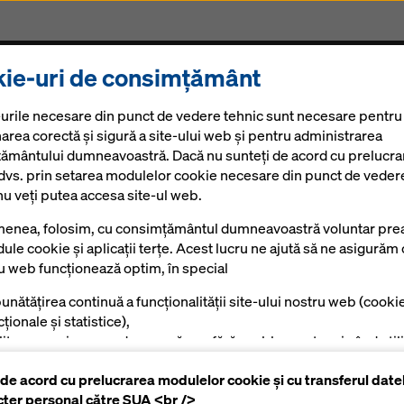
ie-uri de consimțământ
Produse și Servicii
Soluții Digitale
Noutăți
Ca
urile necesare din punct de vedere tehnic sunt necesare pentru
area corectă și sigură a site-ului web și pentru administrarea
ământului dumneavoastră. Dacă nu sunteți de acord cu prelucra
 dvs. prin setarea modulelor cookie necesare din punct de veder
nu veți putea accesa site-ul web.
enea, folosim, cu consimțământul dumneavoastră voluntar prea
ule cookie și aplicații terțe. Acest lucru ne ajută să ne asigurăm 
ru web funcționează optim, în special
unătățirea continuă a funcționalității site-ului nostru web (cooki
ționale și statistice),
ilitarea unui proces de cumpărare fără probleme atunci când utili
l aparent în
azinul online Doka (module cookie funcționale și statistice),
 de acord cu prelucrarea modulelor cookie și cu transferul date
tru a afișa reclame potrivite pentru dumneavoastră ca utilizator
cter personal către SUA <br />
mite platforme (cookie-uri de marketing).