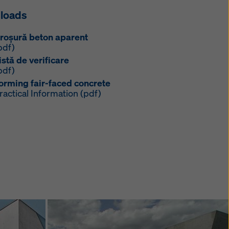
loads
roşură beton aparent
pdf)
istă de verificare
pdf)
orming fair-faced concrete
ractical Information (pdf)