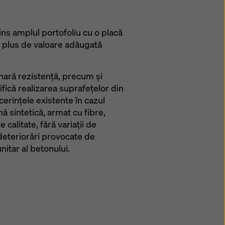
ins amplul portofoliu cu o placă
 plus de valoare adăugată
nară rezistenţă, precum şi
fică realizarea suprafeţelor din
erinţele existente în cazul
ă sintetică, armat cu fibre,
calitate, fără variaţii de
i deteriorări provocate de
itar al betonului.