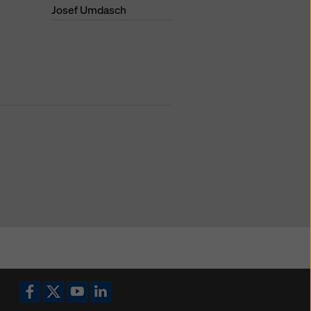
Josef Umdasch
Icoană Facebook
Icoană X
Icoană YouTube
Icoană LinkedIn