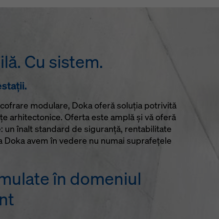
lă. Cu sistem.
taţii.
cofrare modulare, Doka oferă soluţia potrivită
ţe arhitectonice. Oferta este amplă şi vă oferă
e: un înalt standard de siguranţă, rentabilitate
La Doka avem în vedere nu numai suprafeţele
ulate în domeniul
nt