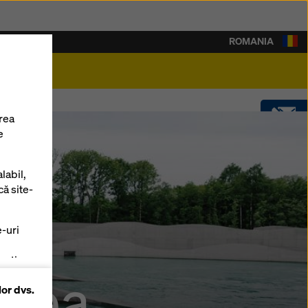
ROMANIA
rieră
rea
e
CONTACT
labil,
SOFTWARE
că site-
e-uri
SHOP
zați
 cea
lor dvs.
 pe