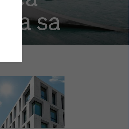
ă a sa
 sunteți
Sunt de
te
are
țări
ă se
e
estui
d clic
ookie
la
oare. Vă
tru
e web.
ica
selecta