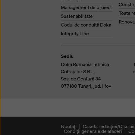
Constru
Management de proiect
Toate r
Sustenabilitate
Renova
Codul de conduită Doka
Integrity Line
Sediu
Doka România Tehnica
Cofrajelor S.R.L.
Sos. de Centură 34
077180
Tunari, jud. Ilfov
Noutăți
Caseta redacţiei/Discla
Condiţii generale de afaceri
Co