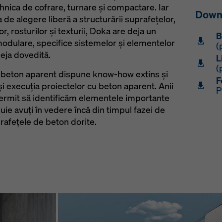
hnica de cofrare, turnare şi compactare. Iar
Down
a de alegere liberă a structurării suprafeţelor,
r, rosturilor şi texturii, Doka are deja un
B
odulare, specifice sistemelor şi elementelor
(
deja dovedită.
L
(
beton aparent dispune know-how extins şi
F
 şi execuţia proiectelor cu beton aparent. Anii
P
ermit să identificăm elementele importante
buie avuţi în vedere încă din timpul fazei de
rafeţele de beton dorite.