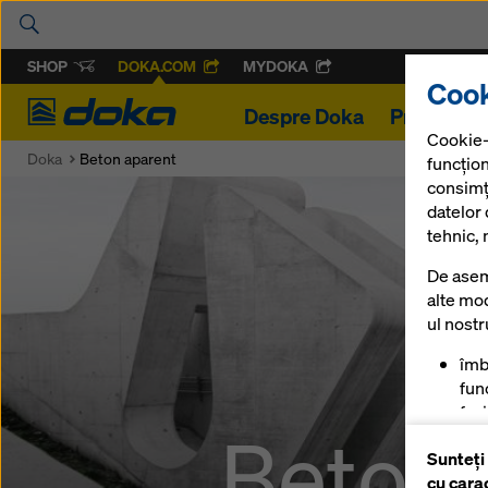
SHOP
DOKA.COM
MYDOKA
Cook
Doka
Despre Doka
Proiecte
Cookie-
Doka
Beton aparent
funcțion
consimț
datelor
tehnic, 
De asem
alte mod
ul nost
îmb
func
fac
Betonu
mag
Sunteți
pen
cu cara
anu