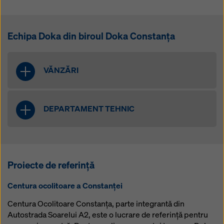
Echipa Doka din biroul Doka Constanța
VĂNZĂRI
Cristian Dorneanu
Reprezentant vânzări
DEPARTAMENT TEHNIC
Telefon: +40 742 014 526
cristian.dorneanu@doka.com
Iuliana Musa
Inginer proiectant
Telefon: +40 748 021 351
Proiecte de referință
iuliana.musa@doka.com
Centura ocolitoare a Constanței
Alina Ștefănescu
Inginer proiectant
Centura Ocolitoare Constanța, parte integrantă din
Telefon: +40 748 031 351
Autostrada Soarelui A2, este o lucrare de referință pentru
alina.stefanescu@doka.com