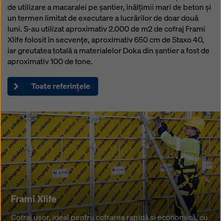
de utilizare a macaralei pe șantier, înălțimii mari de beton și
un termen limitat de executare a lucrărilor de doar două
luni. S-au utilizat aproximativ 2.000 de m2 de cofraj Frami
Xlife folosit în secvențe, aproximativ 650 cm de Staxo 40,
iar greutatea totală a materialelor Doka din șantier a fost de
aproximativ 100 de tone.
Toate referințele
Frami Xlife
Frami Xlife
Cofraj
Cofraj uşor, ideal pentru cofrarea rapidă şi economică, cu
uşor,