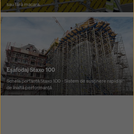
sau fără macara.
ideal
pentru
cofrarea
rapidă
şi
economică,
cu
sau
fără
Eșafodaj Staxo 100
macara.
Eșafodaj Staxo 100
Schela
Schela portantă Staxo 100 - Sistem de susţinere rapid şi
portantă
de înaltă performanţă
Staxo
100
-
Sistem
de
susţinere
rapid