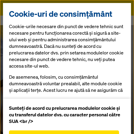
Doka
Cookie-uri de consimțământ
Doka
Cumpărați și închiriați soluții de cofraj - Contact Constanta
Cookie-urile necesare din punct de vedere tehnic sunt
necesare pentru funcționarea corectă și sigură a site-
ului web și pentru administrarea consimțământului
Închiriere și vânzare de sisteme de cofrare si
dumneavoastră. Dacă nu sunteți de acord cu
elemente de protectie Doka - Constanța
prelucrarea datelor dvs. prin setarea modulelor cookie
Birou de vânzări
necesare din punct de vedere tehnic, nu veți putea
accesa site-ul web.
România
De asemenea, folosim, cu consimțământul
dumneavoastră voluntar prealabil, alte module cookie
și aplicații terțe. Acest lucru ne ajută să ne asigurăm că
Sediul nostru se află pe strada Luntrasului 20 în
site-ul nostru web funcționează optim, în special
Constanța. Din pasiune pentru cofraje, îi ajutăm pe
clienții noștri să construiască mai eficient, mai bine și
îmbunătățirea continuă a funcționalității site-ului
Sunteți de acord cu prelucrarea modulelor cookie și
mai sigur.
nostru web (cookie-uri funcționale și statistice),
cu transferul datelor dvs. cu caracter personal către
facilitarea unui proces de cumpărare fără
SUA <br />
probleme atunci când utilizați magazinul online
T:
+ 40 748 021 351