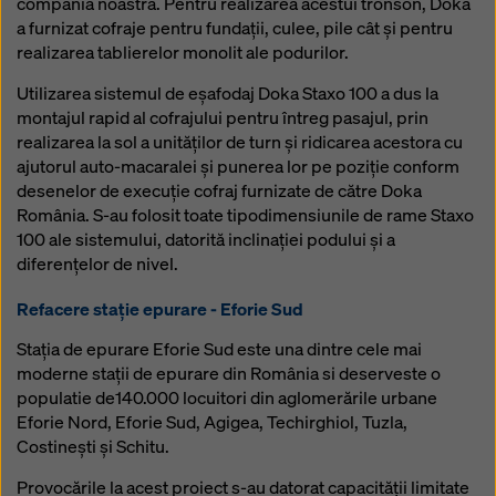
compania noastră. Pentru realizarea acestui tronson, Doka
a furnizat cofraje pentru fundații, culee, pile cât și pentru
realizarea tablierelor monolit ale podurilor.
Utilizarea sistemul de eșafodaj Doka Staxo 100 a dus la
montajul rapid al cofrajului pentru întreg pasajul, prin
realizarea la sol a unităților de turn și ridicarea acestora cu
ajutorul auto-macaralei și punerea lor pe poziție conform
desenelor de execuție cofraj furnizate de către Doka
România. S-au folosit toate tipodimensiunile de rame Staxo
100 ale sistemului, datorită inclinației podului și a
diferențelor de nivel.
Refacere stație epurare - Eforie Sud
Staţia de epurare Eforie Sud este una dintre cele mai
moderne staţii de epurare din România si deserveste o
populatie de140.000 locuitori din aglomerările urbane
Eforie Nord, Eforie Sud, Agigea, Techirghiol, Tuzla,
Costinești și Schitu.
Provocările la acest proiect s-au datorat capacității limitate