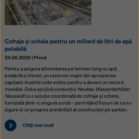
Cofraje și schele pentru un miliard de litri de apă
potabilă
24.06.2026 | Presă
Pentru a asigura alimentarea pe termen lung cu apă
potabilă a Vienei, un rezervor major din apropierea
capitalei Austriei este extins pentru a deveni un record
mondial. Doka sprijină consorțiul
Neubau Wasserbehälter
Neusiedl
cu o soluție coordonată de cofraje și schele,
furnizată dintr-o singură sursă – permițând fluxuri de lucru
sigure și un progres predictibil al construcției pe șantier.
Citiţi mai mult