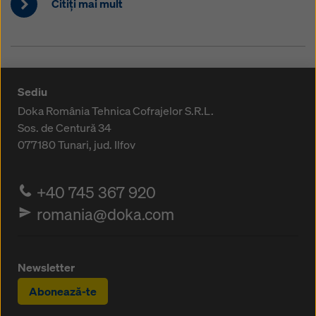
Citiţi mai mult
Sediu
Doka România Tehnica Cofrajelor S.R.L.
Sos. de Centură 34
077180
Tunari, jud. Ilfov
+40 745 367 920
romania@doka.com
Newsletter
Abonează-te