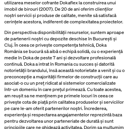
utilizarea meselor cofrante Dokaflex la construirea unui
imobil de birouri (2007). De 20 de ani oferim clienților
noștri servicii și produse de calitate, menite să satisfacă
cerințele acestora, indiferent de complexitatea proiectelor.
Din perspectiva disponibilității resurselor, suntem aproape
de partenerii noștri cu depozite deschise în București și
Cluj. În ceea ce privește competența tehnică, Doka
România se bucură să aibă o echipă solidă, cu o experiență
medie în Doka de peste 7 ani și dezvoltare profesională
continuă. Doka a intrat în Romania cu succes și datorită
notorietății brandului, însă această notorietate a venit și cu o
preconcepție a majorității firmelor de construcții care au
asociat-o cu un preț ridicat al sistemelor comercializate
într-un domeniu în care prețul primează. Cu toate acestea,
am reușit sa ne menținem pe primele locuri în ceea ce
privește cota de piață prin calitatea produselor și serviciilor
pe care le-am oferit partenerilor noștri. Încrederea,
experiența și respectarea angajamentelor reprezintă baza
pentru dezvoltarea unor parteneriate de durată și sunt
principiile care ne ghidează activitatea. Dorim sa mulțumim