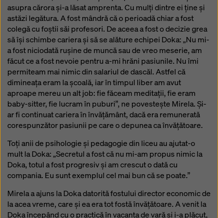
Puteți refuza toate cookie-urile care necesită
asupra cărora și-a lăsat amprenta. Cu mulți dintre ei ține și
consimțământ făcând clic pe ‘Refuză’ sau puteți ajusta
astăzi legătura. A fost mândră că o perioadă chiar a fost
setările cookie-urilor făcând clic pe
Setări cookie
la
colegă cu foștii săi profesori. De aceea a fost o decizie grea
sfârșitul acestui site web și utilizând casetele de
să își schimbe cariera și să se alăture echipei Doka: „Nu mi-
selectare corespunzătoare. Vă puteți retrage
a fost niciodată rușine de muncă sau de vreo meserie, am
consimțământul în orice moment, fără motiv, cu efect
făcut ce a fost nevoie pentru a-mi hrăni pasiunile. Nu îmi
pentru viitor, făcând clic, de exemplu, pe
Setările
permiteam mai nimic din salariul de dascăl. Astfel că
cookie
la sfârșitul acestui site web.
dimineața eram la școală, iar în timpul liber am avut
aproape mereu un alt job: fie făceam meditații, fie eram
Pentru mai multe informații despre cookie-urile
baby-sitter, fie lucram în puburi”, ne povestește Mirela. Și-
noastre, consultați
politica noastră de confidențialitate
.
ar fi continuat cariera în învățământ, dacă era remunerată
Vă oferim, de asemenea, posibilitatea de a selecta
corespunzător pasiunii pe care o depunea ca învățătoare.
cookie-urile (Setări avansate pentru cookie-uri).
Toți anii de psihologie și pedagogie din liceu au ajutat-o
mult la Doka: „Secretul a fost că nu mi-am propus nimic la
Doka, totul a fost progresiv și am crescut o dată cu
compania. Eu sunt exemplul cel mai bun că se poate.”
Mirela a ajuns la Doka datorită fostului director economic de
la acea vreme, care și ea era tot fostă învățătoare. A venit la
Doka începând cu o practică în vacanța de vară și i-a plăcut,