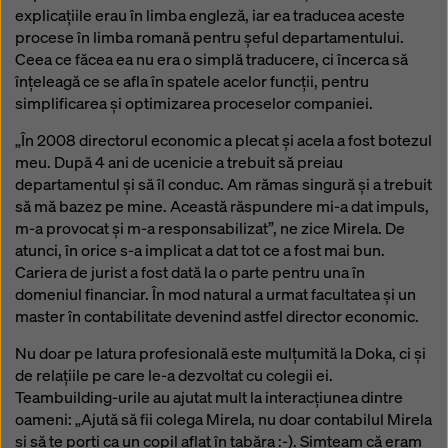
explicațiile erau în limba engleză, iar ea traducea aceste
procese în limba romană pentru șeful departamentului.
Ceea ce făcea ea nu era o simplă traducere, ci încerca să
înțeleagă ce se afla în spatele acelor funcții, pentru
simplificarea și optimizarea proceselor companiei.
„În 2008 directorul economic a plecat și acela a fost botezul
meu. După 4 ani de ucenicie a trebuit să preiau
departamentul și să îl conduc. Am rămas singură și a trebuit
să mă bazez pe mine. Această răspundere mi-a dat impuls,
m-a provocat și m-a responsabilizat”, ne zice Mirela. De
atunci, în orice s-a implicat a dat tot ce a fost mai bun.
Cariera de jurist a fost dată la o parte pentru una în
domeniul financiar. În mod natural a urmat facultatea și un
master în contabilitate devenind astfel director economic.
Nu doar pe latura profesională este mulțumită la Doka, ci și
de relațiile pe care le-a dezvoltat cu colegii ei.
Teambuilding-urile au ajutat mult la interacțiunea dintre
oameni: „Ajută să fii colega Mirela, nu doar contabilul Mirela
și să te porți ca un copil aflat în tabăra :-). Simțeam că eram