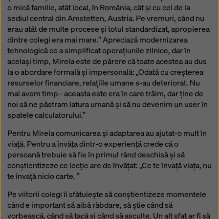
o mică familie, atât local, în România, cât și cu cei de la
sediul central din Amstetten, Austria. Pe vremuri, când nu
erau atât de multe procese și totul standardizat, apropierea
dintre colegi era mai mare.” Apreciază modernizarea
tehnologică ce a simplificat operațiunile zilnice, dar în
același timp, Mirela este de părere că toate acestea au dus
la o abordare formală și impersonală: „Odată cu creșterea
resurselor financiare, relațiile umane s-au deteriorat. Nu
mai avem timp - aceasta este era în care trăim, dar ține de
noi să ne păstram latura umană și să nu devenim un user în
spatele calculatorului.”
Pentru Mirela comunicarea și adaptarea au ajutat-o mult în
viață. Pentru a învăța dintr-o experiență crede că o
persoană trebuie să fie în primul rând deschisă și să
conștientizeze ce lecție are de învățat: „Ce te învață viața, nu
te învață nicio carte. ”
Pe viitorii colegi îi sfătuiește să conștientizeze momentele
când e important să aibă răbdare, să știe când să
vorbească, când să tacă și când să asculte. Un alt sfat ar fi să