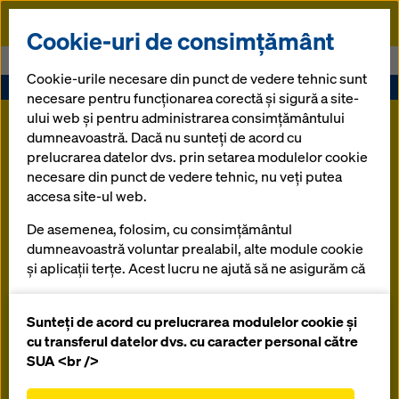
Doka
Cookie-uri de consimțământ
Doka
Orice se poate prin muncă
Cookie-urile necesare din punct de vedere tehnic sunt
necesare pentru funcționarea corectă și sigură a site-
ului web și pentru administrarea consimțământului
dumneavoastră. Dacă nu sunteți de acord cu
prelucrarea datelor dvs. prin setarea modulelor cookie
necesare din punct de vedere tehnic, nu veți putea
accesa site-ul web.
De asemenea, folosim, cu consimțământul
dumneavoastră voluntar prealabil, alte module cookie
și aplicații terțe. Acest lucru ne ajută să ne asigurăm că
site-ul nostru web funcționează optim, în special
îmbunătățirea continuă a funcționalității site-ului
Sunteți de acord cu prelucrarea modulelor cookie și
nostru web (cookie-uri funcționale și statistice),
cu transferul datelor dvs. cu caracter personal către
facilitarea unui proces de cumpărare fără
SUA <br />
probleme atunci când utilizați magazinul online