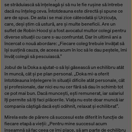
se străduiască să înțeleagă și să nu le fie rușine să întrebe
dacă nu înțeleg ceva. Întotdeauna este directă și spune ce
are de spus. De asta i se mai zice câteodată și Urzicuța,
care, deși știm că ustură, are și multe beneficii. Are un
suflet de Robin Hood și a fost avocatul multor colegi pentru
diverse situații cu care s-au confruntat. Dar în ultimii ani a
încercat o nouă abordare: „Fiecare coleg trebuie învățat să
își susțină cauza, de aceea acum în loc să le dau peștele, îmi
învăț colegii să pescuiască.”
Jobul de la Doka a ajutat-o să își găsească un echilibru atât
în muncă, cât și pe plan personal. „Doka mi-a oferit
întotdeauna înțelegere în situații dificile atât personale, cât
și profesionale, dar nici eu nu cer fără să dau în schimb tot
ce pot mai bun. Dacă muncești, ești remunerat, iar salariul
îți permite să îți faci plăcerile. Viața nu este doar muncă iar
compania câștigă dacă ești odihnit, relaxat și echilibrat”.
Mirela este de părere că succesul este diferit în funcție de
fiecare etapă a vieții: „Pentru mine succesul acum
înseamnă să fac ceea ce îmi place, să am parte de echilibru