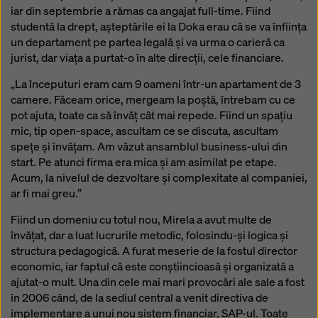
iar din septembrie a rămas ca angajat full-time. Fiind
studentă la drept, așteptările ei la Doka erau că se va înființa
un departament pe partea legală și va urma o carieră ca
jurist, dar viața a purtat-o în alte direcții, cele financiare.
„La începuturi eram cam 9 oameni într-un apartament de 3
camere. Făceam orice, mergeam la poștă, întrebam cu ce
pot ajuta, toate ca să învăț cât mai repede. Fiind un spațiu
mic, tip open-space, ascultam ce se discuta, ascultam
spețe și învățam. Am văzut ansamblul business-ului din
start. Pe atunci firma era mica și am asimilat pe etape.
Acum, la nivelul de dezvoltare și complexitate al companiei,
ar fi mai greu.”
Fiind un domeniu cu totul nou, Mirela a avut multe de
învățat, dar a luat lucrurile metodic, folosindu-și logica și
structura pedagogică. A furat meserie de la fostul director
economic, iar faptul că este conștiincioasă și organizată a
ajutat-o mult. Una din cele mai mari provocări ale sale a fost
în 2006 când, de la sediul central a venit directiva de
implementare a unui nou sistem financiar, SAP-ul. Toate