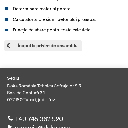
Determinare material perete
Calculator al presiunii betonului proaspăt
Funcţie de share pentru toate calculele
Înapoi la privire de ansamblu
Sediu
Doka România Tehnica Cofrajelor S.R.L.
Sos. de Centură 34
077180
Tunari, jud. Ilfov
+40 745 367 920
romania@doka.com