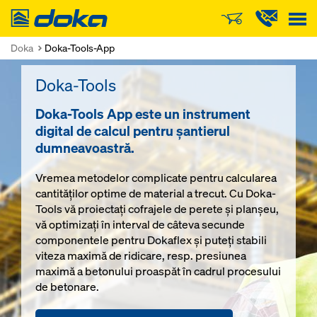
Doka
Doka
Doka-Tools-App
Doka-Tools
Doka-Tools App este un instrument
digital de calcul pentru şantierul
dumneavoastră.
Vremea metodelor complicate pentru calcularea
cantităţilor optime de material a trecut. Cu Doka-
Tools vă proiectaţi cofrajele de perete şi planşeu,
vă optimizaţi în interval de câteva secunde
componentele pentru Dokaflex şi puteţi stabili
viteza maximă de ridicare, resp. presiunea
maximă a betonului proaspăt în cadrul procesului
de betonare.