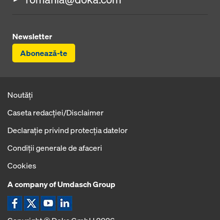
Newsletter
Abonează-te
Noutăți
Caseta redacţiei/Disclaimer
Declaraţie privind protecţia datelor
Condiţii generale de afaceri
Cookies
A company of Umdasch Group
Icoană Facebook
Icoană X
Icoană YouTube
Icoană LinkedIn