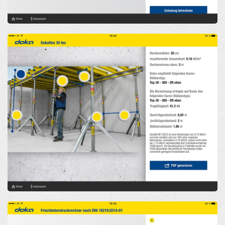
Open
Open