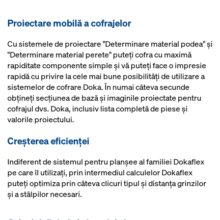
Proiectare mobilă a cofrajelor
Cu sistemele de proiectare "Determinare material podea" şi
"Determinare material perete" puteţi cofra cu maximă
rapiditate componente simple şi vă puteţi face o impresie
rapidă cu privire la cele mai bune posibilităţi de utilizare a
sistemelor de cofrare Doka. În numai câteva secunde
obţineţi secţiunea de bază şi imaginile proiectate pentru
cofrajul dvs. Doka, inclusiv lista completă de piese şi
valorile proiectului.
Creşterea eficienţei
Indiferent de sistemul pentru planşee al familiei Dokaflex
pe care îl utilizaţi, prin intermediul calculelor Dokaflex
puteţi optimiza prin câteva clicuri tipul şi distanţa grinzilor
şi a stâlpilor necesari.