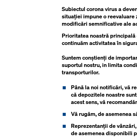
Subiectul corona virus a deven
situației impune o reevaluare 
modificări semnificative ale ac
Prioritatea noastră principală 
continuăm activitatea în sigur
Suntem conștienți de importan
suportul nostru, in limita condi
transporturilor.
Până la noi notificări, vă
că depozitele noastre sunt 
acest sens, vă recomandăm 
Vă rugăm, de asemenea să 
Reprezentanții de vânzări,
de asemenea disponibili pe