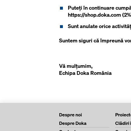
Puteți în continuare cumpăr
https://shop.doka.com (2% d
Sunt anulate orice activități
Suntem siguri că împreună vom
Vă mulțumim,
Echipa Doka România
Despre noi
Proiect
Despre Doka
Clădiri 