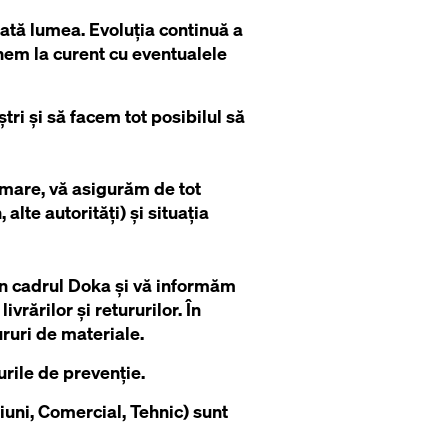
ată lumea. Evoluția continuă a
inem la curent cu eventualele
tri și să facem tot posibilul să
rmare, vă asigurăm de tot
alte autorități) și situația
in cadrul Doka și vă informăm
rărilor și retururilor. În
ruri de materiale.
rile de prevenție.
iuni, Comercial, Tehnic) sunt