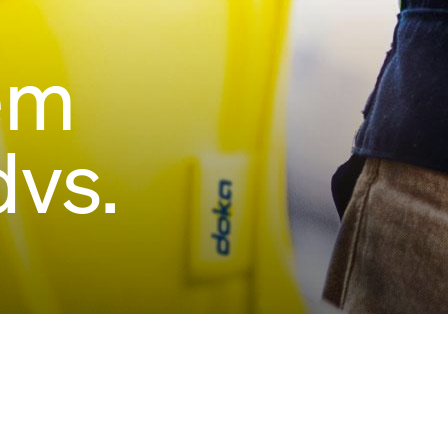
tem
dvs.