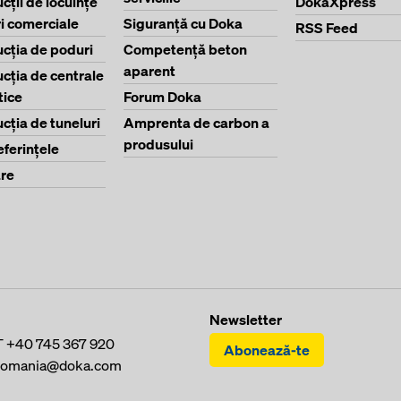
cţii de locuinţe
DokaXpress
ri comerciale
Siguranţă cu Doka
RSS Feed
cţia de poduri
Competenţă beton
aparent
cţia de centrale
tice
Forum Doka
cţia de tuneluri
Amprenta de carbon a
produsului
eferinţele
re
Newsletter
T
+40 745 367 920
Abonează-te
romania@doka.com