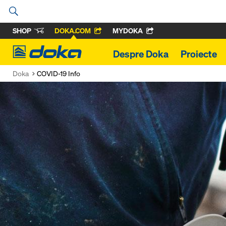
SHOP
DOKA.COM
MYDOKA
Doka
Despre Doka
Proiecte
Doka
COVID-19 Info