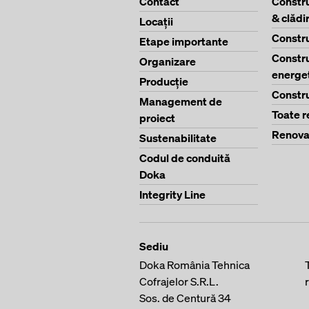
Contact
Constru
& clădi
Locaţii
Constru
Etape importante
Constru
Organizare
energe
Producţie
Constru
Management de
Toate r
proiect
Renova
Sustenabilitate
Codul de conduită
Doka
Integrity Line
Sediu
Doka România Tehnica
Cofrajelor S.R.L.
Sos. de Centură 34