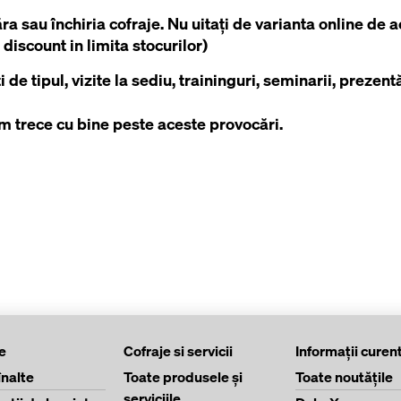
a sau închiria cofraje. Nu uitați de varianta online de a
iscount in limita stocurilor)
 de tipul, vizite la sediu, traininguri, seminarii, prezentă
 trece cu bine peste aceste provocări.
e
Cofraje si servicii
Informaţii curen
înalte
Toate produsele şi
Toate noutăţile
serviciile