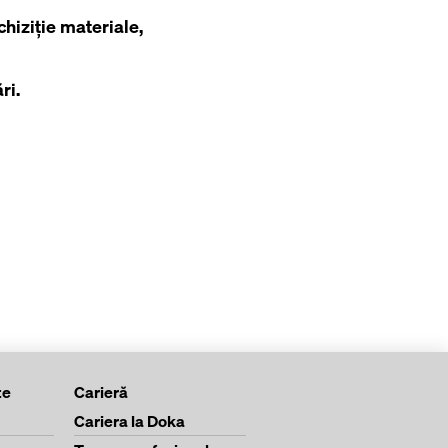
chiziție materiale,
ri.
te
Carieră
Cariera la Doka