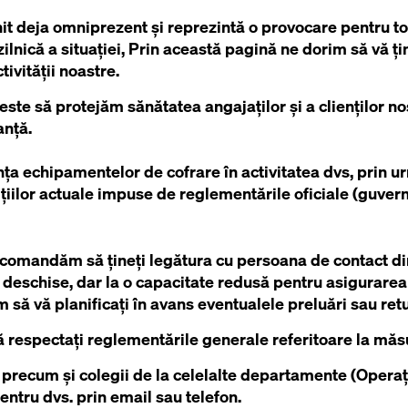
it deja omniprezent și reprezintă o provocare pentru to
zilnică a situației, Prin această pagină ne dorim să vă ț
tivității noastre.
este să protejăm sănătatea angajaților și a clienților noș
anță.
ța echipamentelor de cofrare în activitatea dvs, prin u
țiilor actuale impuse de reglementările oficiale (guvern, 
 recomandăm să țineți legătura cu persoana de contact d
deschise, dar la o capacitate redusă pentru asigurarea liv
să vă planificați în avans eventualele preluări sau retu
respectați reglementările generale referitoare la măsu
 precum și colegii de la celelalte departamente (Operaț
ntru dvs. prin email sau telefon.