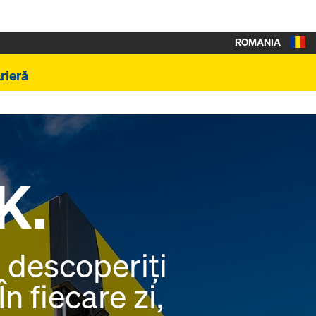
ROMANIA
rieră
K.
 descoperiți
n fiecare zi,