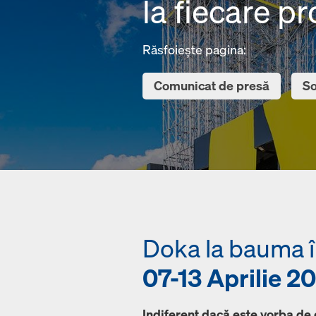
la fiecare pr
Răsfoiește pagina:
Comunicat de presă
So
Doka la bauma 
07-13 Aprilie 2
Indiferent dacă este vorba de c