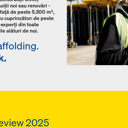
ucții noi sau renovări -
afață de peste 5.300 m²,
u cuprinzător: de peste
experți din toate
le alături de noi.
ffolding.
k.
eview 2025