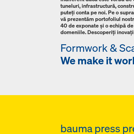
tuneluri, infrastructură, constr
puteți conta pe noi. Pe o supr
vă prezentăm portofoliul nostr
40 de exponate și o echipă de 
domeniile. Descoperiți inovații
Formwork & Sca
We make it wor
bauma press pr