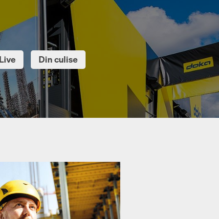
Live
Din culise