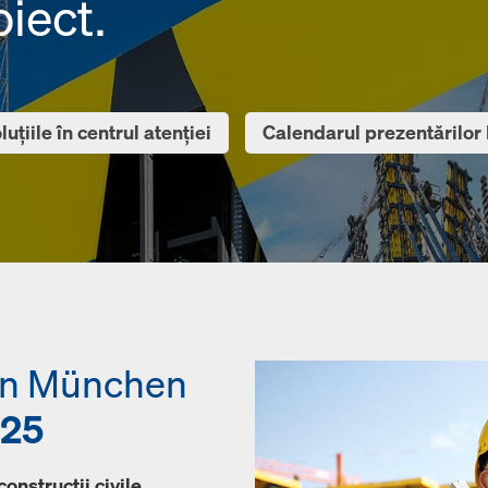
oiect.
luțiile în centrul atenției
Calendarul prezentărilor 
în München
025
onstrucții civile,