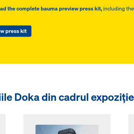
ad the complete bauma preview press kit,
including th
.
 press kit
iile Doka din cadrul expoziție
Open