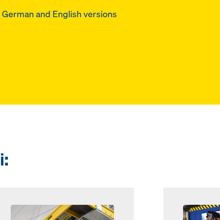
e German and English versions
i:
Open
Open