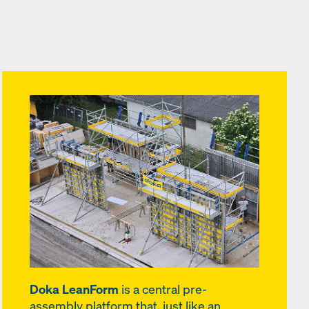
Doka LeanForm
is a central pre-
assembly platform that, just like an