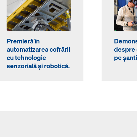
Premieră în
Demonstr
automatizarea cofrării
despre 
cu tehnologie
pe șant
senzorială și robotică.