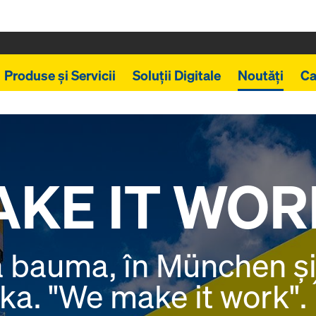
Produse și Servicii
Soluții Digitale
Noutăți
Ca
KE IT WOR
la bauma, în München și
ka. "We make it work". Î