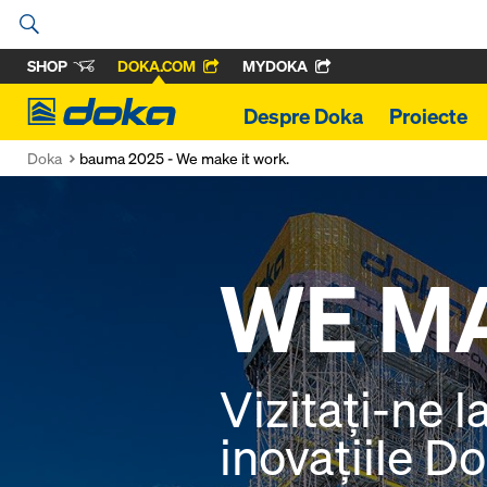
SHOP
DOKA.COM
MYDOKA
Doka
Despre Doka
Proiecte
Doka
bauma 2025 - We make it work.
WE MA
Vizitați-ne 
inovațiile Do