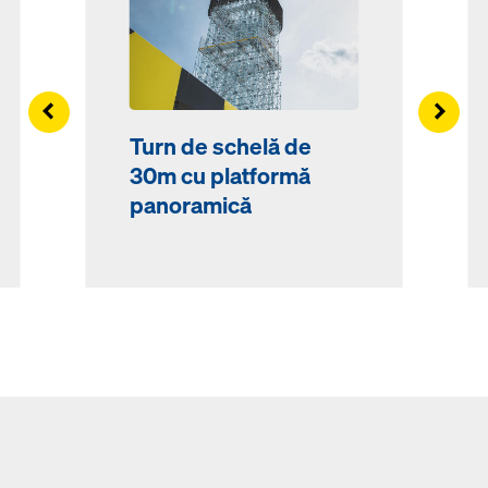
Left
Right
Turn de schelă de
30m cu platformă
panoramică