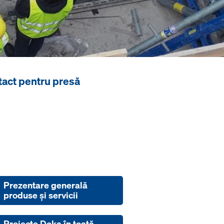
act pentru presă
Prezentare generală
produse şi servicii
Proiecte Doka în toată