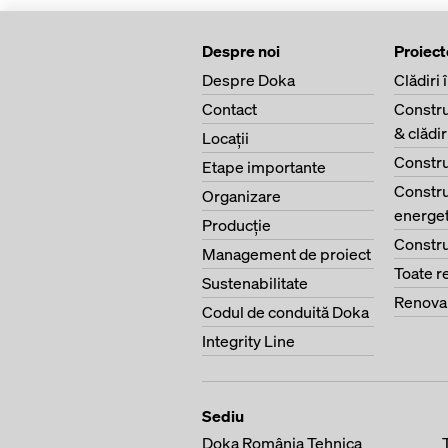
Despre noi
Proiect
Despre Doka
Clădiri 
Contact
Constru
& clădi
Locaţii
Constru
Etape importante
Constru
Organizare
energet
Producţie
Constru
Management de proiect
Toate r
Sustenabilitate
Renova
Codul de conduită Doka
Integrity Line
Sediu
Doka România Tehnica