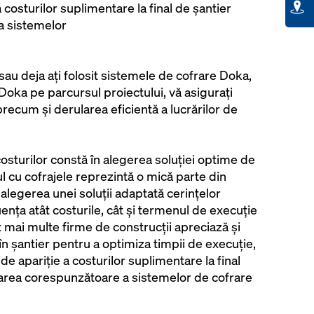
a costurilor suplimentare la final de șantier
ea sistemelor
e sau deja ați folosit sistemele de cofrare Doka,
Doka pe parcursul proiectului, vă asigurați
precum și derularea eficientă a lucrărilor de
osturilor constă în alegerea soluției optime de
ul cu cofrajele reprezintă o mică parte din
, alegerea unei soluții adaptată cerințelor
uența atât costurile, cât și termenul de execuție
tot mai multe firme de construcții apreciază și
în șantier pentru a optimiza timpii de execuție,
 de apariție a costurilor suplimentare la final
zarea corespunzătoare a sistemelor de cofrare