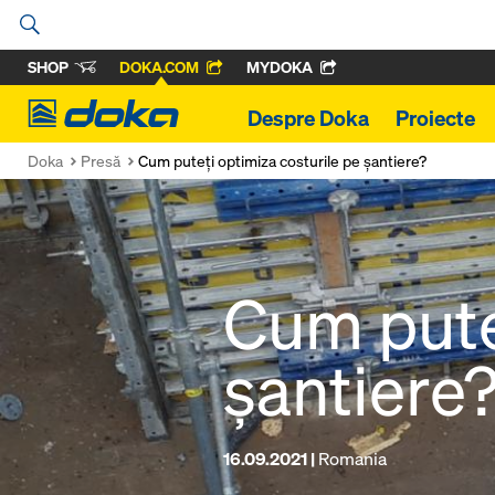
SHOP
DOKA.COM
MYDOKA
Doka
Despre Doka
Proiecte
Doka
Presă
Cum puteți optimiza costurile pe șantiere?
Cum pute
șantiere
16.09.2021 |
Romania