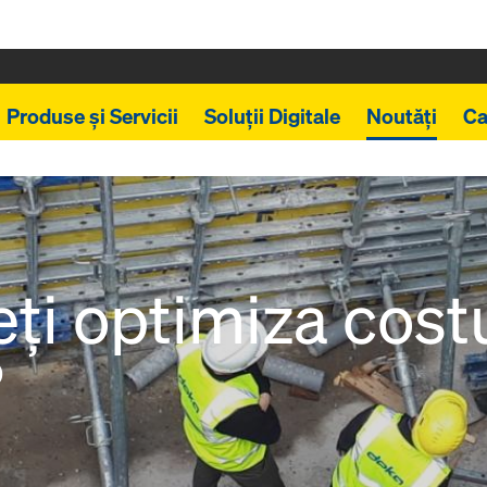
Produse și Servicii
Soluții Digitale
Noutăți
Ca
ți optimiza costu
?