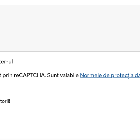
er-ul
at prin reCAPTCHA. Sunt valabile
Normele de protecția da
orii!