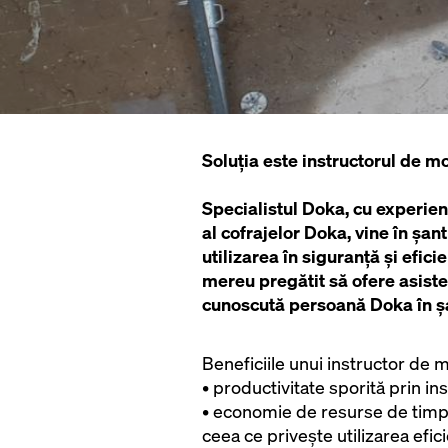
Soluția este instructorul de m
Specialistul Doka, cu experienț
al cofrajelor Doka, vine în șant
utilizarea în siguranță și efici
mereu pregătit să ofere asisten
cunoscută persoană Doka în șa
Beneficiile unui instructor de m
• productivitate sporită prin ins
• economie de resurse de timp 
ceea ce privește utilizarea efici