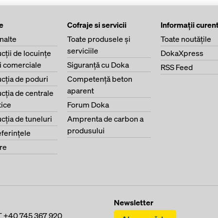
e
Cofraje si servicii
Informaţii curen
înalte
Toate produsele şi
Toate noutăţile
serviciile
cţii de locuinţe
DokaXpress
ri comerciale
Siguranţă cu Doka
RSS Feed
cţia de poduri
Competenţă beton
aparent
cţia de centrale
ice
Forum Doka
cţia de tuneluri
Amprenta de carbon a
produsului
eferinţele
re
Newsletter
T
+40 745 367 920