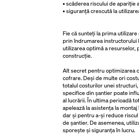
• scăderea riscului de apariție 
• siguranță crescută la utilizar
Fie că sunteți la prima utilizar
prin îndrumarea instructorului 
utilizarea optimă a resurselor, 
construcție.
Alt secret pentru optimizarea c
cofrare. Deși de multe ori cost
totalul costurilor unei structuri
specifice din șantier poate infl
al lucrării. În ultima perioadă 
apelează la asistența la montaj 
dar și pentru a-și reduce riscul
de șantier. De asemenea, utili
sporește și siguranța în lucru.