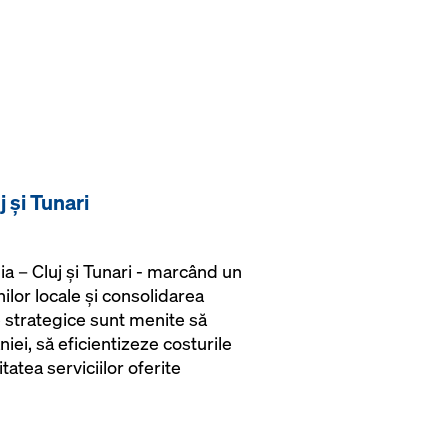
j și Tunari
ia – Cluj și Tunari - marcând un
lor locale și consolidarea
te strategice sunt menite să
i, să eficientizeze costurile
tatea serviciilor oferite