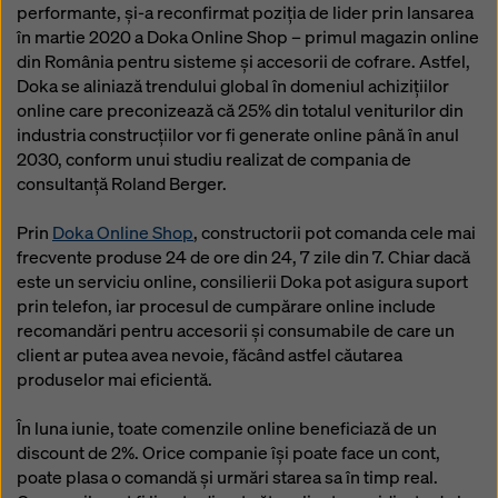
Puteți refuza toate cookie-urile care necesită
performante, și-a reconfirmat poziția de lider prin lansarea
consimțământ făcând clic pe ‘Refuză’ sau puteți ajusta
în martie 2020 a Doka Online Shop – primul magazin online
setările cookie-urilor făcând clic pe
Setări cookie
la
din România pentru sisteme și accesorii de cofrare. Astfel,
sfârșitul acestui site web și utilizând casetele de
Doka se aliniază trendului global în domeniul achizițiilor
selectare corespunzătoare. Vă puteți retrage
online care preconizează că 25% din totalul veniturilor din
consimțământul în orice moment, fără motiv, cu efect
industria construcțiilor vor fi generate online până în anul
pentru viitor, făcând clic, de exemplu, pe
Setările
2030, conform unui studiu realizat de compania de
cookie
la sfârșitul acestui site web.
consultanță Roland Berger.
Pentru mai multe informații despre cookie-urile
Prin
Doka Online Shop
, constructorii pot comanda cele mai
noastre, consultați
politica noastră de confidențialitate
.
frecvente produse 24 de ore din 24, 7 zile din 7. Chiar dacă
Vă oferim, de asemenea, posibilitatea de a selecta
este un serviciu online, consilierii Doka pot asigura suport
cookie-urile (Setări avansate pentru cookie-uri).
prin telefon, iar procesul de cumpărare online include
recomandări pentru accesorii și consumabile de care un
client ar putea avea nevoie, făcând astfel căutarea
produselor mai eficientă.
În luna iunie, toate comenzile online beneficiază de un
discount de 2%. Orice companie își poate face un cont,
poate plasa o comandă și urmări starea sa în timp real.