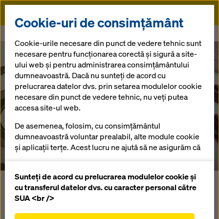
Doka
Cookie-uri de consimțământ
Doka
Presă
Doka Online Shop
Cookie-urile necesare din punct de vedere tehnic sunt
necesare pentru funcționarea corectă și sigură a site-
Doka Online
ului web și pentru administrarea consimțământului
dumneavoastră. Dacă nu sunteți de acord cu
prelucrarea datelor dvs. prin setarea modulelor cookie
Shop
necesare din punct de vedere tehnic, nu veți putea
accesa site-ul web.
De asemenea, folosim, cu consimțământul
03.03.2020 |
România
dumneavoastră voluntar prealabil, alte module cookie
și aplicații terțe. Acest lucru ne ajută să ne asigurăm că
site-ul nostru web funcționează optim, în special
îmbunătățirea continuă a funcționalității site-ului
Sunteți de acord cu prelucrarea modulelor cookie și
Doka, o companie de referință în sistemele de cofrare
nostru web (cookie-uri funcționale și statistice),
cu transferul datelor dvs. cu caracter personal către
performante, și-a reconfirmat poziția de lider prin
facilitarea unui proces de cumpărare fără
SUA <br />
lansarea în martie 2020 a
Doka Online Shop
– primul
probleme atunci când utilizați magazinul online
magazin online din România pentru sisteme și accesorii