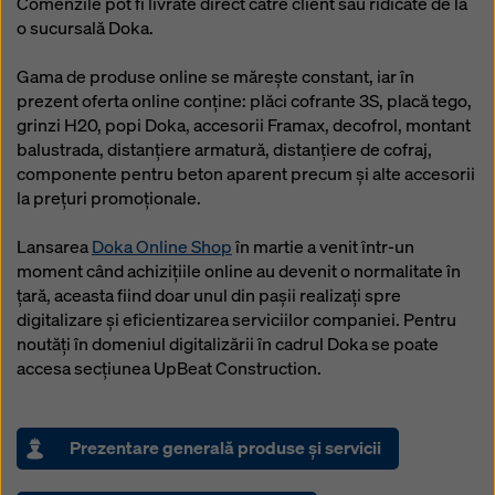
Comenzile pot fi livrate direct către client sau ridicate de la
o sucursală Doka.
Gama de produse online se mărește constant, iar în
prezent oferta online conține: plăci cofrante 3S, placă tego,
grinzi H20, popi Doka, accesorii Framax, decofrol, montant
balustrada, distanțiere armatură, distanțiere de cofraj,
componente pentru beton aparent precum și alte accesorii
la prețuri promoționale.
Lansarea
Doka Online Shop
în martie a venit într-un
moment când achizițiile online au devenit o normalitate în
țară, aceasta fiind doar unul din pașii realizați spre
digitalizare și eficientizarea serviciilor companiei. Pentru
noutăți în domeniul digitalizării în cadrul Doka se poate
accesa secțiunea UpBeat Construction.
Prezentare generală produse şi servicii