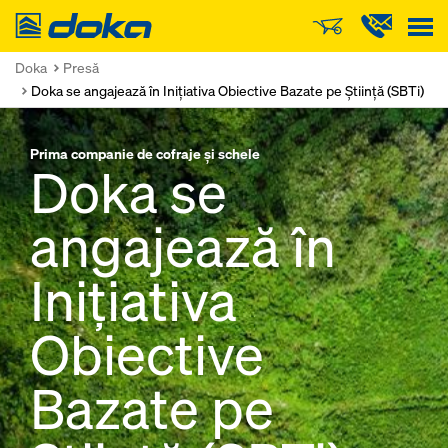
Doka
Doka
Presă
Doka se angajează în Inițiativa Obiective Bazate pe Știință (SBTi)
Prima companie de cofraje și schele
Doka se
angajează în
Inițiativa
Obiective
Bazate pe