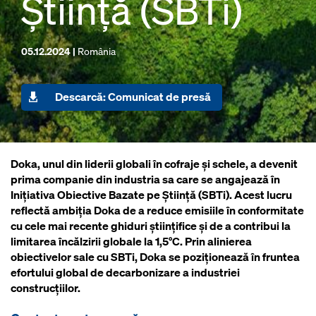
Știință (SBTi)
05.12.2024 |
România
Descarcă: Comunicat de presă
Doka, unul din liderii globali în cofraje și schele, a devenit
prima companie din industria sa care se angajează în
Inițiativa Obiective Bazate pe Știință (SBTi). Acest lucru
reflectă ambiția Doka de a reduce emisiile în conformitate
cu cele mai recente ghiduri științifice și de a contribui la
limitarea încălzirii globale la 1,5°C. Prin alinierea
obiectivelor sale cu SBTi, Doka se poziționează în fruntea
efortului global de decarbonizare a industriei
construcțiilor.