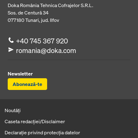
Doka România Tehnica Cofrajelor S.R.L.
Sos. de Centură 34
077180
Tunari, jud. Ilfov
+40 745 367 920
romania@doka.com
Newsletter
Abonează-te
Noutăți
Caseta redacţiei/Disclaimer
Declaraţie privind protecţia datelor