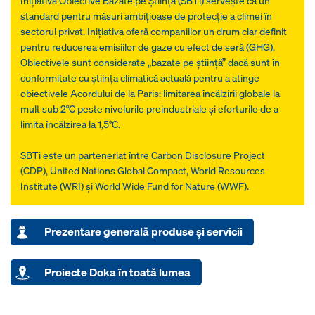
Inițiativa Obiective Bazate pe Știință (SBTi) servește ca un
standard pentru măsuri ambițioase de protecție a climei în
sectorul privat. Inițiativa oferă companiilor un drum clar definit
pentru reducerea emisiilor de gaze cu efect de seră (GHG).
Obiectivele sunt considerate „bazate pe știință” dacă sunt în
conformitate cu știința climatică actuală pentru a atinge
obiectivele Acordului de la Paris: limitarea încălzirii globale la
mult sub 2°C peste nivelurile preindustriale și eforturile de a
limita încălzirea la 1,5°C.
SBTi este un parteneriat între Carbon Disclosure Project
(CDP), United Nations Global Compact, World Resources
Institute (WRI) și World Wide Fund for Nature (WWF).
Prezentare generală produse şi servicii
Proiecte Doka în toată lumea