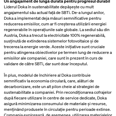
Un angajament de lungă durată pentru progresul durabil
Liderul Doka în sustenabilitate depășește cu mult
angajamentul său actual față de SBTi. De-a lungul anilor,
Doka a implementat deja măsuri semnificative pentru
reducerea emisiilor, cum ar fi creșterea utilizării energiei
regenerabile în operațiunile sale globale. La sediul său din
Austria, Doka a trecut la electricitate 100% regenerabilă,
susținută de extinderea sistemelor fotovoltaice și de
trecerea la energie verde. Aceste inițiative sunt cruciale
pentru atingerea obiectivelor pe termen lung de reducere a
emisiilor ale companiei, care sunt în prezent în curs de
validare de către SBTi, dar sunt doar începutul.
În plus, modelul de închiriere al Doka contribuie
semnificativ la economia circulară, care, alături de
decarbonizare, este un alt pilon cheie al strategiei de
sustenabilitate a companiei. Prin recondiționarea cofrajelor
după fiecare utilizare în centre de service dedicate, Doka
asigură minimizarea consumului de materiale și resurse,
menținând produsele în circulație pentru perioade extinse.
Compania explorează, de asemenea, utilizarea materialelor