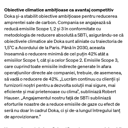
Obiective climatice ambițioase ca avantaj competitiv
Doka și-a stabilit obiective ambițioase pentru reducerea
amprentei sale de carbon. Compania se angajează să
reducă emisiile Scope 1, 2 și 3 în conformitate cu
metodologia de reducere absolută a SBTi, asigurându-se că
obiectivele climatice ale Doka sunt aliniate cu traiectoria de
1,5°C a Acordului de la Paris. Până în 2030, aceasta
înseamnă o reducere minimă de cel puțin 42% atât a
emisiilor Scope 1, cât și a celor Scope 2. Emisiile Scope 3,
care cuprind toate emisiile indirecte generate în afara
operațiunilor directe ale companiei, trebuie, de asemenea,
să vadă o reducere de 42%. „Lucrăm continuu cu clienții și
furnizorii noștri pentru a dezvolta soluții mai sigure, mai
eficiente și mai prietenoase cu clima”, subliniază Robert
Hauser. „Angajamentul nostru față de SBTi subliniază
eforturile noastre de a reduce emisiile de gaze cu efect de
seră nu doar în cadrul Doka, ci și de-a lungul întregului lanț
de aprovizionare.”