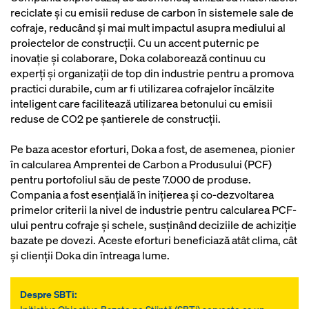
reciclate și cu emisii reduse de carbon în sistemele sale de
cofraje, reducând și mai mult impactul asupra mediului al
proiectelor de construcții. Cu un accent puternic pe
inovație și colaborare, Doka colaborează continuu cu
experți și organizații de top din industrie pentru a promova
practici durabile, cum ar fi utilizarea cofrajelor încălzite
inteligent care facilitează utilizarea betonului cu emisii
reduse de CO2 pe șantierele de construcții.
Pe baza acestor eforturi, Doka a fost, de asemenea, pionier
în calcularea Amprentei de Carbon a Produsului (PCF)
pentru portofoliul său de peste 7.000 de produse.
Compania a fost esențială în inițierea și co-dezvoltarea
primelor criterii la nivel de industrie pentru calcularea PCF-
ului pentru cofraje și schele, susținând deciziile de achiziție
bazate pe dovezi. Aceste eforturi beneficiază atât clima, cât
și clienții Doka din întreaga lume.
Despre SBTi: