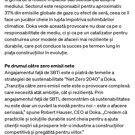
mediului. Sectorul este responsabil pentru aproximativ
37% din emisiile globale de gaze cu efect de seră, ceea ce îl
face un jucător cheie în lupta împotriva schimbărilor
climatice. Doka vede această provocare nu doar ca pe o
responsabilitate de mediu, ci și ca pe un catalizator pentru
construirea unor modele de afaceri mai reziliente și
durabile, care pot conduce la succes pe termen lung în
piața construcțiilor în evoluție.
Pe drumul către zero emisii nete
Angajamentul față de SBTi este o piatră de temelie a
strategiei de sustenabilitate “Net Zero 2040” a Doka.
„Tranziția către zero emisii nete este o provocare complexă
care necesită atât ambiție, cât și reziliență. Prin
angajamentul față de SBTi, demonstrăm că sustenabilitatea
nu este doar un cuvânt la modă pentru noi – este o afacere
serioasă,” spune Robert Hauser, CEO al Doka. „Credem că
practicile și soluțiile durabile sunt cheia pentru a ajuta
clienții noștri să prospere într-o industrie a construcțiilor
competitivă și pregătită pentru viitor.”