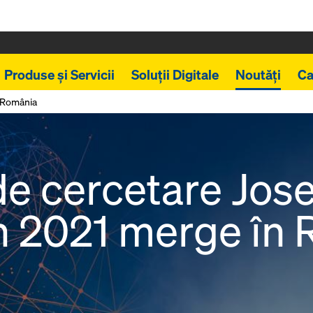
Produse și Servicii
Soluții Digitale
Noutăți
Ca
 România
de cercetare Jose
 2021 merge în 