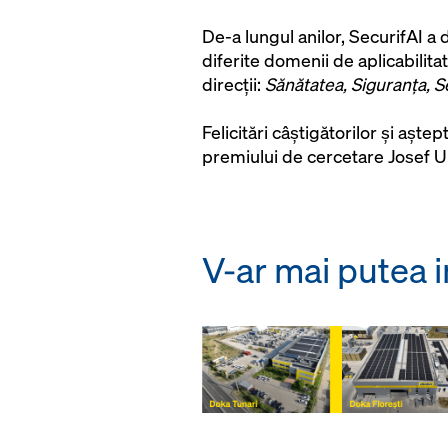
De-a lungul anilor, SecurifAI a
diferite domenii de aplicabilit
direcții:
Sănătatea, Siguranța, S
Felicitări câștigătorilor și aș
premiului de cercetare Josef Um
V-ar mai putea i