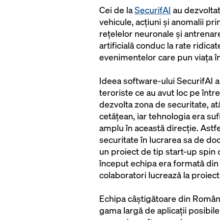
Cei de la
SecurifAI
au dezvoltat
vehicule, acțiuni și anomalii pr
rețelelor neuronale și antrenar
artificială conduc la rate ridicat
evenimentelor care pun viața în 
Ideea software-ului SecurifAI a
teroriste ce au avut loc pe înt
dezvolta zona de securitate, atât
cetățean, iar tehnologia era su
amplu în această direcție. Astf
securitate în lucrarea sa de doct
un proiect de tip start-up spin
început echipa era formată din 4
colaboratori lucrează la proiect
Echipa câștigătoare din România
gama largă de aplicații posibi