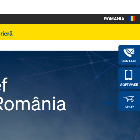
ROMANIA
rieră
CONTACT
f
SOFTWARE
România
SHOP