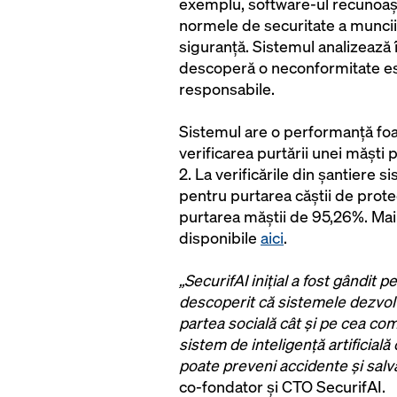
exemplu, software-ul recunoașt
normele de securitate a muncii
siguranță. Sistemul analizează î
descoperă o neconformitate est
responsabile.
Sistemul are o performanță foar
verificarea purtării unei măști
2. La verificările din șantiere
pentru purtarea căștii de prot
purtarea măștii de 95,26%. Mai 
disponibile
aici
.
„SecurifAI inițial a fost gândit 
descoperit că sistemele dezvolt
partea socială cât și pe cea co
sistem de inteligență artificială
poate preveni accidente și salva
co-fondator și CTO SecurifAI.