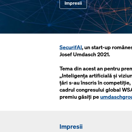
Impresii
SecurifAI
, un start-up române
Josef Umdasch 2021.
Tema din acest an pentru prem
„Inteligența artificială și viz
țări s-au înscris în competiție,
cadrul congresului global WSA
premiu găsiți pe
umdaschgrou
Impresii