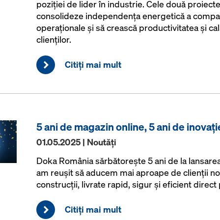
poziției de lider în industrie. Cele două proiec
consolideze independența energetică a companie
operaționale și să crească productivitatea și cali
clienților.
Citiţi mai mult
5 ani de magazin online, 5 ani de inovați
01.05.2025 | Noutăţi
Doka România sărbătorește 5 ani de la lansarea 
am reușit să aducem mai aproape de clienții no
construcții, livrate rapid, sigur și eficient direc
Citiţi mai mult