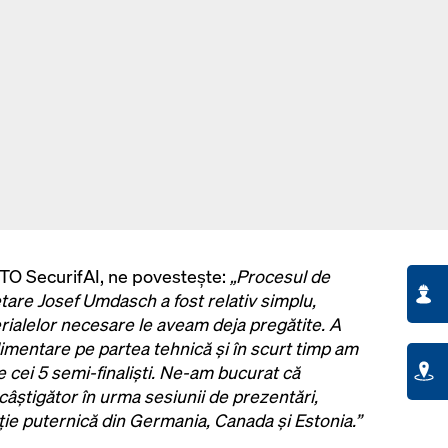
CTO SecurifAI, ne povestește:
„Procesul de
etare Josef Umdasch a fost relativ simplu,
rialelor necesare le aveam deja pregătite. A
limentare pe partea tehnică și în scurt timp am
e cei 5 semi-finaliști. Ne-am bucurat că
 câștigător în urma sesiunii de prezentări,
ie puternică din Germania, Canada și Estonia.”