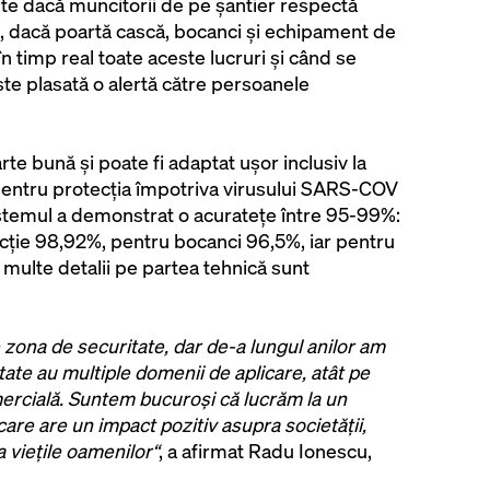
e dacă muncitorii de pe șantier respectă
, dacă poartă cască, bocanci și echipament de
n timp real toate aceste lucruri şi când se
e plasată o alertă către persoanele
te bună și poate fi adaptat ușor inclusiv la
 pentru protecția împotriva virusului SARS-COV
 sistemul a demonstrat o acuratețe între 95-99%:
ecție 98,92%, pentru bocanci 96,5%, iar pentru
multe detalii pe partea tehnică sunt
pe zona de securitate, dar de-a lungul anilor am
ate au multiple domenii de aplicare, atât pe
mercială. Suntem bucuroși că lucrăm la un
 care are un impact pozitiv asupra societății,
 viețile oamenilor“
, a afirmat Radu Ionescu,