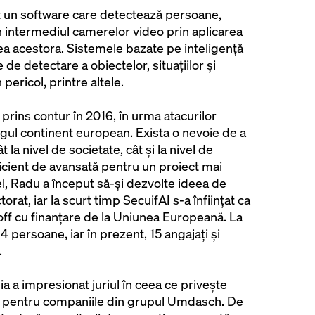
 un software care detectează persoane,
in intermediul camerelor video prin aplicarea
ea acestora. Sistemele bazate pe inteligență
e de detectare a obiectelor, situațiilor și
pericol, printre altele.
 prins contur în 2016, în urma atacurilor
regul continent european. Exista o nevoie de a
 la nivel de societate, cât și la nivel de
ficient de avansată pentru un proiect mai
el, Radu a început să-și dezvolte ideea de
orat, iar la scurt timp SecuifAI s-a înființat ca
 off cu finanțare de la Uniunea Europeană. La
 persoane, iar în prezent, 15 angajați și
.
 a impresionat juriul în ceea ce privește
le pentru companiile din grupul Umdasch. De