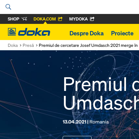
SHOP
DOKA.COM
MYDOKA
Doka
Despre Doka
Proiecte
Doka
Presă
Premiul de cercetare Josef Umdasch 2021 merge în
Premiul 
Umdasch
13.04.2021 |
Romania