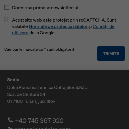
Doresc sa primesc newsletter-ul
Acest site web este protejat prin reCAPTCHA. Sunt
valabile
Normele de protecția datelor
și
Condiții de
utilizare
de la Google.
Câmpurile marcate cu * sunt obligatorii!
TRIMITE
Sediu
Doka România Tehnica Cofrajelor S.R.L.
Sos. de Centură 34
077180
Tunari, jud. Ilfov
+40 745 367 920