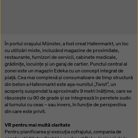
Puteți refuza toate cookie-urile care necesită
consimțământ făcând clic pe ‘Refuză’ sau puteți ajusta
setările cookie-urilor făcând clic pe
Setări cookie
la
sfârșitul acestui site web și utilizând casetele de
selectare corespunzătoare. Vă puteți retrage
consimțământul în orice moment, fără motiv, cu efect
pentru viitor, făcând clic, de exemplu, pe
Setările
În portul orașului Münster, a fost creat Hafenmarkt, un loc
cookie
la sfârșitul acestui site web.
cu utilizări mixte, incluzând magazine de proximitate,
restaurante, furnizori de servicii, cabinete medicale,
Pentru mai multe informații despre cookie-urile
grădinițe, locuințe și un garaj de cartier. Punctul central al
noastre, consultați
politica noastră de confidențialitate
.
zonei este un magazin Edeka cu un concept integrat de
Vă oferim, de asemenea, posibilitatea de a selecta
piață. Cea mai complexă și consumatoare de timp structură
cookie-urile (Setări avansate pentru cookie-uri).
din beton a Hafenmarkt este așa-numitul „Twist”, un
acoperiș suspendat la aproximativ 9 metri înălțime, care se
răsucește cu 90 de grade și se integrează în peretele sudic
al turnului cu ceas – sau invers, în funcție de perspectiva
din care este privit.
VR pentru mai multă claritate
Pentru planificarea și execuția cofrajului, compania de