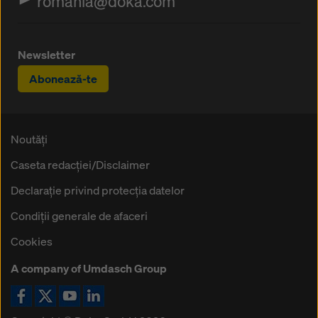
romania@doka.com
Newsletter
Abonează-te
Noutăți
Caseta redacţiei/Disclaimer
Declaraţie privind protecţia datelor
Condiţii generale de afaceri
Cookies
A company of Umdasch Group
Icoană Facebook
Icoană X
Icoană YouTube
Icoană LinkedIn