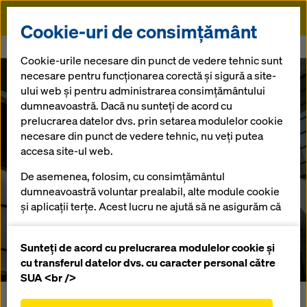
Doka
Cookie-uri de consimțământ
Doka
Presă
Răsucire perfectă
Cookie-urile necesare din punct de vedere tehnic sunt
necesare pentru funcționarea corectă și sigură a site-
Acoperiș răsucit pentru Hafenmarkt Münster
ului web și pentru administrarea consimțământului
Răsucire
dumneavoastră. Dacă nu sunteți de acord cu
prelucrarea datelor dvs. prin setarea modulelor cookie
perfectă
necesare din punct de vedere tehnic, nu veți putea
accesa site-ul web.
De asemenea, folosim, cu consimțământul
dumneavoastră voluntar prealabil, alte module cookie
25.09.2024 |
Romania
și aplicații terțe. Acest lucru ne ajută să ne asigurăm că
site-ul nostru web funcționează optim, în special
Descarcă: Comunicat de presă
îmbunătățirea continuă a funcționalității site-ului
Sunteți de acord cu prelucrarea modulelor cookie și
nostru web (cookie-uri funcționale și statistice),
cu transferul datelor dvs. cu caracter personal către
facilitarea unui proces de cumpărare fără
SUA <br />
probleme atunci când utilizați magazinul online
Estetica noului Hafenmarkt din Hansaviertel, Münster,