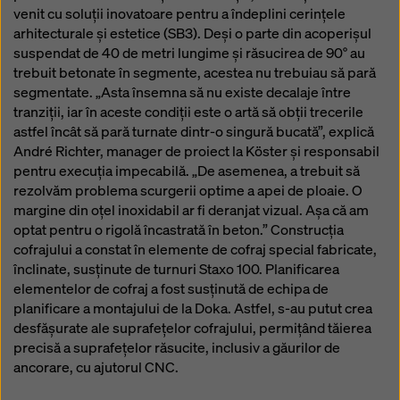
venit cu soluții inovatoare pentru a îndeplini cerințele
arhitecturale și estetice (SB3). Deși o parte din acoperișul
suspendat de 40 de metri lungime și răsucirea de 90° au
trebuit betonate în segmente, acestea nu trebuiau să pară
segmentate. „Asta însemna să nu existe decalaje între
tranziții, iar în aceste condiții este o artă să obții trecerile
astfel încât să pară turnate dintr-o singură bucată”, explică
André Richter, manager de proiect la Köster și responsabil
pentru execuția impecabilă. „De asemenea, a trebuit să
rezolvăm problema scurgerii optime a apei de ploaie. O
margine din oțel inoxidabil ar fi deranjat vizual. Așa că am
optat pentru o rigolă încastrată în beton.” Construcția
cofrajului a constat în elemente de cofraj special fabricate,
înclinate, susținute de turnuri Staxo 100. Planificarea
elementelor de cofraj a fost susținută de echipa de
planificare a montajului de la Doka. Astfel, s-au putut crea
desfășurate ale suprafețelor cofrajului, permițând tăierea
precisă a suprafețelor răsucite, inclusiv a găurilor de
ancorare, cu ajutorul CNC.