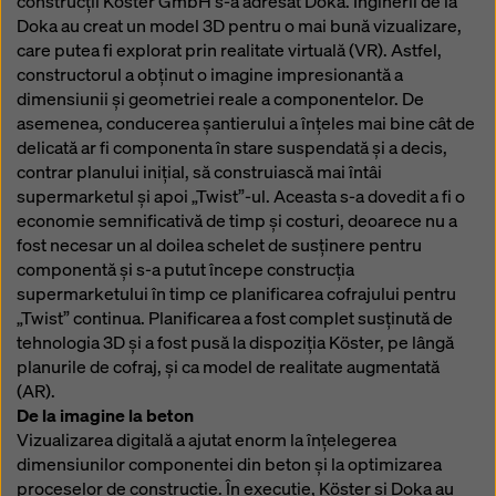
construcții Köster GmbH s-a adresat Doka. Inginerii de la
Doka au creat un model 3D pentru o mai bună vizualizare,
care putea fi explorat prin realitate virtuală (VR). Astfel,
constructorul a obținut o imagine impresionantă a
dimensiunii și geometriei reale a componentelor. De
asemenea, conducerea șantierului a înțeles mai bine cât de
delicată ar fi componenta în stare suspendată și a decis,
contrar planului inițial, să construiască mai întâi
supermarketul și apoi „Twist”-ul. Aceasta s-a dovedit a fi o
economie semnificativă de timp și costuri, deoarece nu a
fost necesar un al doilea schelet de susținere pentru
componentă și s-a putut începe construcția
supermarketului în timp ce planificarea cofrajului pentru
„Twist” continua. Planificarea a fost complet susținută de
tehnologia 3D și a fost pusă la dispoziția Köster, pe lângă
planurile de cofraj, și ca model de realitate augmentată
(AR).
De la imagine la beton
Vizualizarea digitală a ajutat enorm la înțelegerea
dimensiunilor componentei din beton și la optimizarea
proceselor de construcție. În execuție, Köster și Doka au