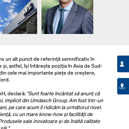
ns un alt punct de referință semnificativ în
și, astfel, își întărește poziția în Asia de Sud-
a din cele mai importante piețe de creștere,
Nord.
H, declară:
"Sunt foarte încântat să anunț că
i, implicit din Umdasch Group. Am fost într-un
ani, pe care acum îl ridicăm la următorul nivel.
nță, cu un mare know-how și facilități de
rodusele sale inovatoare și de înaltă calitate
săi."