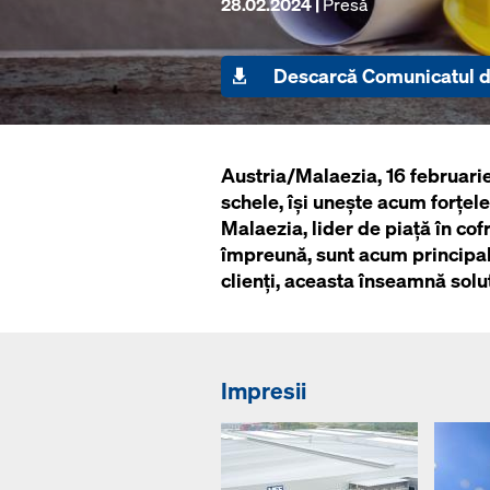
28.02.2024 |
Presă
Descarcă Comunicatul d
Austria/Malaezia, 16 februarie
schele, își unește acum forțe
Malaezia, lider de piață în co
împreună, sunt acum principalu
clienți, aceasta înseamnă soluț
Impresii