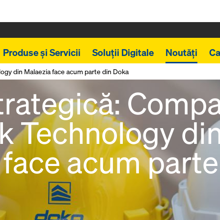
Produse și Servicii
Soluții Digitale
Noutăți
Ca
ogy din Malaezia face acum parte din Doka
strategică: Comp
 Technology di
 face acum parte