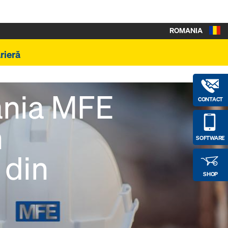
ROMANIA
rieră
ania MFE
CONTACT
n
SOFTWARE
 din
SHOP