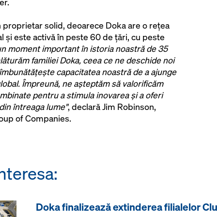
er.
n proprietar solid, deoarece Doka are o rețea
l și este activă în peste 60 de țări, cu peste
n moment important în istoria noastră de 35
alăturăm familiei Doka, ceea ce ne deschide noi
 îmbunătățește capacitatea noastră de a ajunge
 global. Împreună, ne așteptăm să valorificăm
mbinate pentru a stimula inovarea și a oferi
i din întreaga lume"
, declară Jim Robinson,
roup of Companies.
nteresa:
Doka finalizează extinderea filialelor Clu