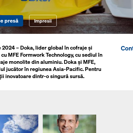
e presă
Impresii
Cont
 2024 – Doka, lider global în cofraje și
le cu MFE Formwork Technology, cu sediul în
fraje monolite din aluminiu. Doka și MFE,
l jucător în regiunea Asia-Pacific. Pentru
ii inovatoare dintr-o singură sursă.