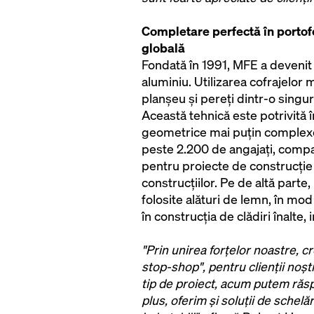
Completare perfectă în portof
globală
Fondată în 1991, MFE a devenit l
aluminiu. Utilizarea cofrajelor
planșeu și pereți dintr-o singur
Această tehnică este potrivită 
geometrice mai puțin complexe ș
peste 2.200 de angajați, comp
pentru proiecte de construcție e
construcțiilor. Pe de altă parte
folosite alături de lemn, în mo
în construcția de clădiri înalte,
"Prin unirea forțelor noastre, c
stop-shop", pentru clienții noștr
tip de proiect, acum putem răspu
plus, oferim și soluții de schel