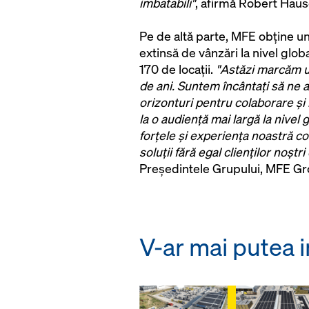
imbatabili"
, afirmă Robert Haus
Pe de altă parte, MFE obține u
extinsă de vânzări la nivel globa
170 de locații.
"Astăzi marcăm u
de ani. Suntem încântați să ne 
orizonturi pentru colaborare și
la o audiență mai largă la nivel
forțele și experiența noastră co
soluții fără egal clienților noștr
Președintele Grupului, MFE G
V-ar mai putea i