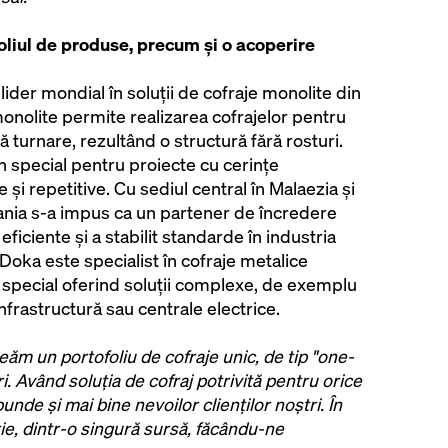
oliul de produse, precum și o acoperire
ider mondial în soluții de cofraje monolite din
 monolite permite realizarea cofrajelor pentru
ă turnare, rezultând o structură fără rosturi.
în special pentru proiecte cu cerințe
i repetitive. Cu sediul central în Malaezia și
ania s-a impus ca un partener de încredere
ficiente și a stabilit standarde în industria
, Doka este specialist în cofraje metalice
d special oferind soluții complexe, de exemplu
 infrastructură sau centrale electrice.
reăm un portofoliu de cofraje unic, de tip "one-
i. Având soluția de cofraj potrivită pentru orice
nde și mai bine nevoilor clienților noștri. În
ărie, dintr-o singură sursă, făcându-ne