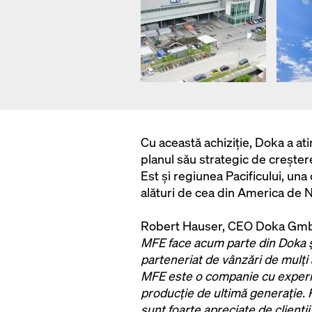
Cu această achiziție, Doka a ati
planul său strategic de creștere 
Est și regiunea Pacificului, un
alături de cea din America de 
Robert Hauser, CEO Doka Gmb
MFE face acum parte din Doka ș
parteneriat de vânzări de mulți 
MFE este o companie cu experie
producție de ultimă generație. P
sunt foarte apreciate de clienții 