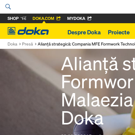
SHOP
DOKA.COM
MYDOKA
Doka
Despre Doka
Proiecte
Doka
Presă
Alianță strategică: Compania MFE Formwork Technol
Alianță 
Formwork
Malaezia
Doka