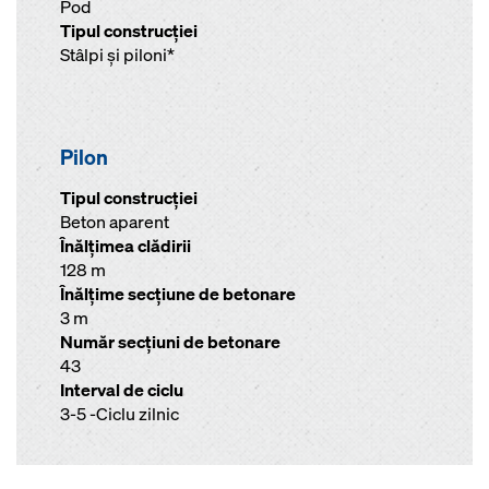
Pod
Tipul construcţiei
Stâlpi şi piloni*
Pilon
Tipul construcției
Beton aparent
Înălţimea clădirii
128 m
Înălţime secţiune de betonare
3 m
Număr secţiuni de betonare
43
Interval de ciclu
3-5 -Ciclu zilnic