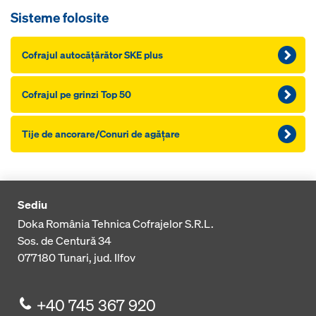
Sisteme folosite
Cofrajul autocăţărător SKE plus
Cofrajul pe grinzi Top 50
Tije de ancorare/Conuri de agăţare
Sediu
Doka România Tehnica Cofrajelor S.R.L.
Sos. de Centură 34
077180
Tunari, jud. Ilfov
+40 745 367 920