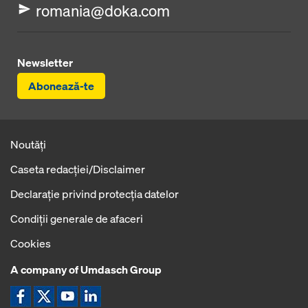
romania@doka.com
Newsletter
Abonează-te
Noutăți
Caseta redacţiei/Disclaimer
Declaraţie privind protecţia datelor
Condiţii generale de afaceri
Cookies
A company of Umdasch Group
Icoană Facebook
Icoană X
Icoană YouTube
Icoană LinkedIn