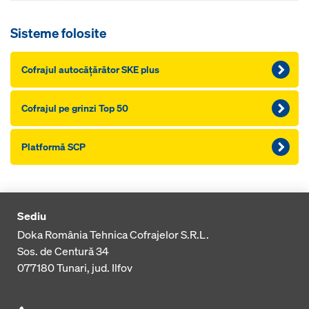
Sisteme folosite
Cofrajul autocăţărător SKE plus
Cofrajul pe grinzi Top 50
Platformă SCP
Sediu
Doka România Tehnica Cofrajelor S.R.L.
Sos. de Centură 34
077180
Tunari, jud. Ilfov