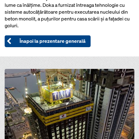
lume ca înălţime. Doka a furnizat întreaga tehnologie cu
sisteme autocăţărătoare pentru executarea nucleului din
beton monolit, a puţurilor pentru casa scării şi a faţadei cu
goluri.
Înapoi la prezentare generală
Open