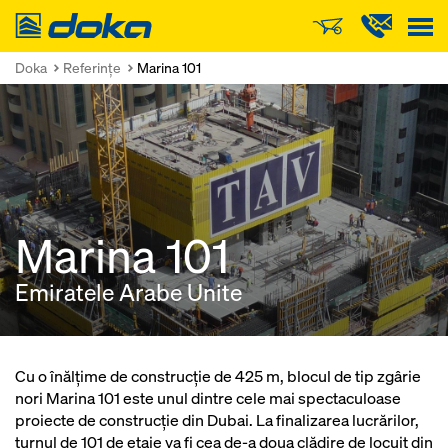
Doka
Doka
Referinţe
Marina 101
Marina 101
Emiratele Arabe Unite
Cu o înălţime de construcţie de 425 m, blocul de tip zgârie
nori Marina 101 este unul dintre cele mai spectaculoase
proiecte de construcţie din Dubai. La finalizarea lucrărilor,
turnul de 101 de etaje va fi cea de-a doua clădire de locuit din