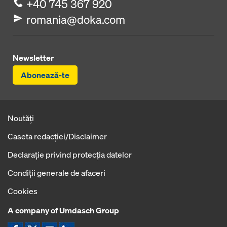
+40 745 367 920
romania@doka.com
Newsletter
Abonează-te
Noutăți
Caseta redacţiei/Disclaimer
Declaraţie privind protecţia datelor
Condiţii generale de afaceri
Cookies
A company of Umdasch Group
Icoană Facebook
Icoană X
Icoană YouTube
Icoană LinkedIn