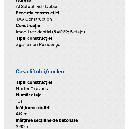
Adresa
Al Sufouh Rd - Dubai
Execuţia construcţiei
TAV Construction
Construcţie
Imobil rezidențial (&#062; 5 etaje)
Tipul construcţiei
Zgârie nori Rezidențial
Casa liftului/nucleu
Tipul construcției
Nucleu în avans
Număr etaje
101
Înălţimea clădirii
412 m
Înălţime secţiune de betonare
3,60 m