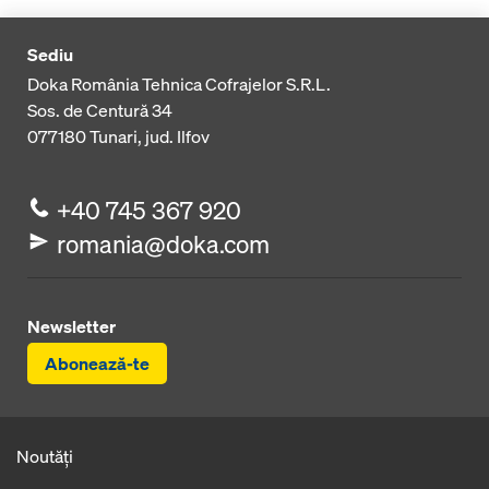
Sediu
Doka România Tehnica Cofrajelor S.R.L.
Sos. de Centură 34
077180
Tunari, jud. Ilfov
+40 745 367 920
romania@doka.com
Newsletter
Abonează-te
Noutăți