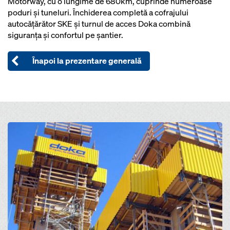
Motorway, cu o lungime de 680km, cuprinde numeroase
poduri şi tuneluri. Închiderea completă a cofrajului
autocăţărător SKE şi turnul de acces Doka combină
siguranţa şi confortul pe şantier.
Înapoi la prezentare generală
Open