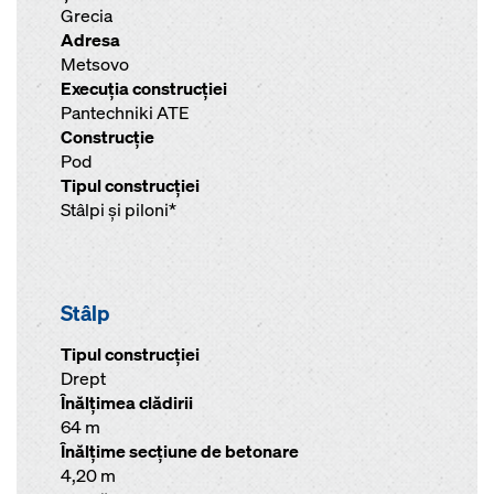
Grecia
Adresa
Metsovo
Execuţia construcţiei
Pantechniki ATE
Construcţie
Pod
Tipul construcţiei
Stâlpi şi piloni*
Stâlp
Tipul construcției
Drept
Înălţimea clădirii
64 m
Înălţime secţiune de betonare
4,20 m