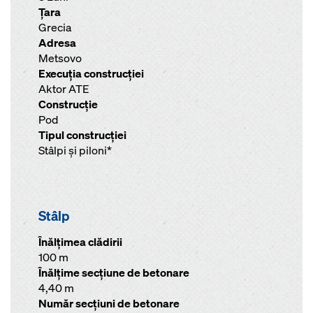
Ţara
Grecia
Adresa
Metsovo
Execuţia construcţiei
Aktor ATE
Construcţie
Pod
Tipul construcţiei
Stâlpi şi piloni*
Stâlp
Înălţimea clădirii
100 m
Înălţime secţiune de betonare
4,40 m
Număr secţiuni de betonare