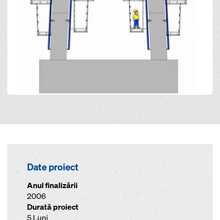
Date proiect
Anul finalizării
2006
Durată proiect
5 Luni