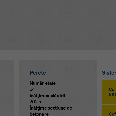
Perete
Siste
Număr etaje
54
Cof
SKE
Înălţimea clădirii
202 m
Înălţime secţiune de
betonare
Cof