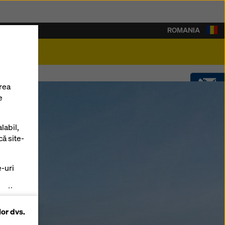
ROMANIA
rieră
rea
e
CONTACT
labil,
SOFTWARE
că site-
e-uri
SHOP
zați
lor dvs.
 pe