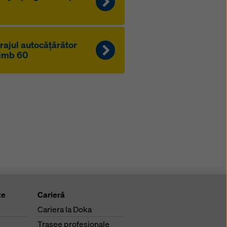
rajul autocăţărător
imb 60
te
Carieră
Cariera la Doka
Trasee profesionale