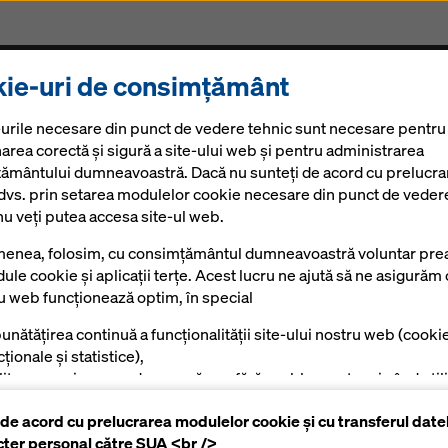
ie-uri de consimțământ
Produse și Servicii
Soluții Digitale
Noutăți
Ca
urile necesare din punct de vedere tehnic sunt necesare pentru
area corectă și sigură a site-ului web și pentru administrarea
ământului dumneavoastră. Dacă nu sunteți de acord cu prelucra
 dvs. prin setarea modulelor cookie necesare din punct de veder
nu veți putea accesa site-ul web.
enea, folosim, cu consimțământul dumneavoastră voluntar prea
ule cookie și aplicații terțe. Acest lucru ne ajută să ne asigurăm 
ru web funcționează optim, în special
unătățirea continuă a funcționalității site-ului nostru web (cooki
ționale și statistice),
ilitarea unui proces de cumpărare fără probleme atunci când utili
azinul online Doka (module cookie funcționale și statistice),
 de acord cu prelucrarea modulelor cookie și cu transferul date
tru a afișa reclame potrivite pentru dumneavoastră ca utilizator
cter personal către SUA <br />
mite platforme (cookie-uri de marketing).