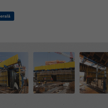
nerală
Open
Open