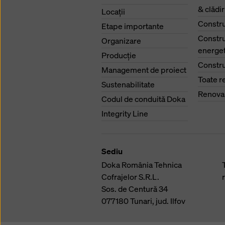
& clădi
Locaţii
Constru
Etape importante
Constru
Organizare
energet
Producţie
Constru
Management de proiect
Toate r
Sustenabilitate
Renova
Codul de conduită Doka
Integrity Line
Sediu
Doka România Tehnica
Cofrajelor S.R.L.
Sos. de Centură 34
077180
Tunari, jud. Ilfov