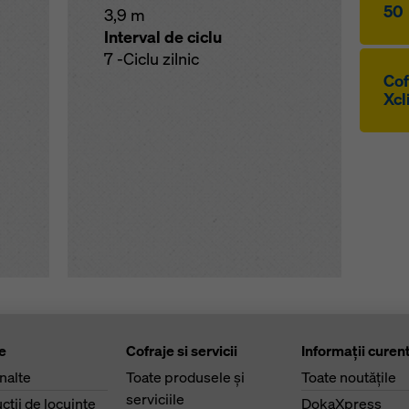
50
3,9 m
Interval de ciclu
7 -Ciclu zilnic
Cof
Xcl
e
Cofraje si servicii
Informaţii curen
înalte
Toate produsele şi
Toate noutăţile
serviciile
cţii de locuinţe
DokaXpress