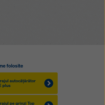
me folosite
rajul autocăţărător
 plus
rajul pe grinzi Top