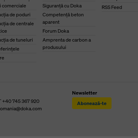
ri comerciale
Siguranţă cu Doka
RSS Feed
cţia de poduri
Competenţă beton
aparent
cţia de centrale
ice
Forum Doka
cţia de tuneluri
Amprenta de carbon a
produsului
eferinţele
re
Newsletter
T
+40 745 367 920
Abonează-te
romania@doka.com