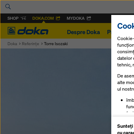
SHOP
DOKA.COM
MYDOKA
Cook
Doka
Despre Doka
Proiecte
Cookie-
Doka
Referinţe
Torre Isozaki
funcțion
consimț
datelor
tehnic, 
De asem
alte mod
ul nost
îmb
func
fac
mag
Sunteți
pen
cu cara
anu