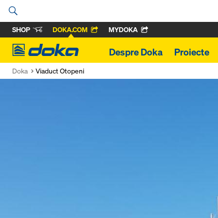
SHOP
DOKA.COM
MYDOKA
Doka
Despre Doka
Proiecte
Doka
Viaduct Otopeni