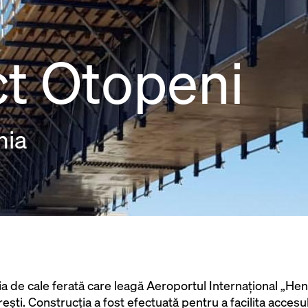
t Otopeni
nia
inia de cale ferată care leagă Aeroportul Internațional „He
ști. Construcția a fost efectuată pentru a facilita accesul