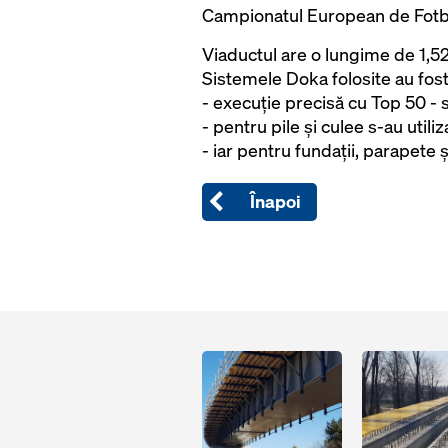
Campionatul European de Fotb
Viaductul are o lungime de 1,52 
Sistemele Doka folosite au fost
- execuție precisă cu Top 50 -
- pentru pile și culee s-au utili
- iar pentru fundații, parapete 
Înapoi
Open
Open