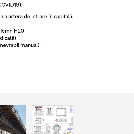
COVID19).
la arteră de intrare în capitală.
de lemn H20
idicată)
manevrabil manual).