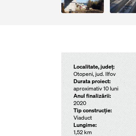
Localitate, județ:
Otopeni, jud. Ilfov
Durata proiect:
aproximativ 10 luni
Anul finalizării:
2020
Tip construcție:
Viaduct
Lungime:
1,52 km