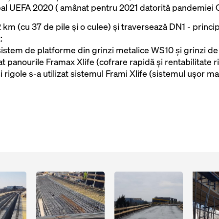
al UEFA 2020 ( amânat pentru 2021 datorită pandemiei 
km (cu 37 de pile și o culee) și traversează DN1 - principa
:
 sistem de platforme din grinzi metalice WS10 și grinzi 
zat panourile Framax Xlife (cofrare rapidă şi rentabilitate r
și rigole s-a utilizat sistemul Frami Xlife (sistemul ușor 
Open
Open