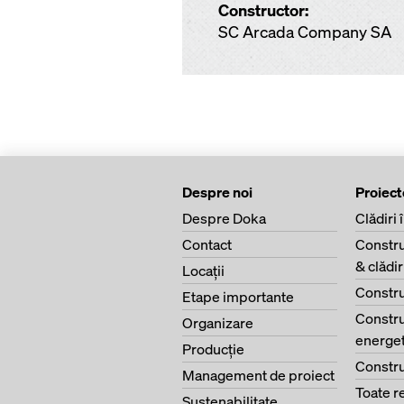
Constructor:
SC Arcada Company SA
Despre noi
Proiect
Despre Doka
Clădiri 
Contact
Constru
& clădi
Locaţii
Constru
Etape importante
Constru
Organizare
energet
Producţie
Constru
Management de proiect
Toate r
Sustenabilitate