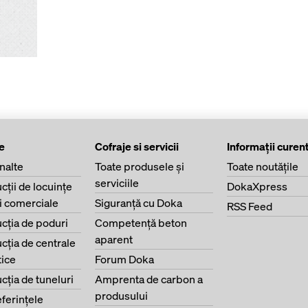
e
Cofraje si servicii
Informaţii curen
înalte
Toate produsele şi
Toate noutăţile
serviciile
cţii de locuinţe
DokaXpress
ri comerciale
Siguranţă cu Doka
RSS Feed
cţia de poduri
Competenţă beton
aparent
cţia de centrale
ice
Forum Doka
cţia de tuneluri
Amprenta de carbon a
produsului
eferinţele