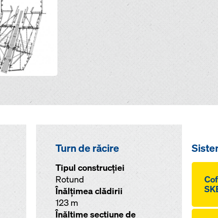
Turn de răcire
Siste
Tipul construcției
Rotund
Cof
SKE
Înălţimea clădirii
123 m
Înălţime secţiune de