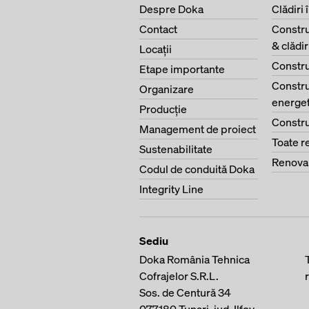
Despre Doka
Clădiri 
Contact
Constru
& clădi
Locaţii
Constru
Etape importante
Constru
Organizare
energet
Producţie
Constru
Management de proiect
Toate r
Sustenabilitate
Renova
Codul de conduită Doka
Integrity Line
Sediu
Doka România Tehnica
Cofrajelor S.R.L.
Sos. de Centură 34