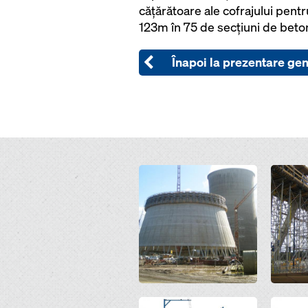
căţărătoare ale cofrajului pentr
123m în 75 de secţiuni de beto
Înapoi la prezentare ge
Open
Open
Open
Open