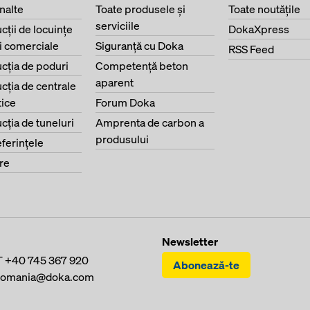
înalte
Toate produsele şi
Toate noutăţile
serviciile
cţii de locuinţe
DokaXpress
ri comerciale
Siguranţă cu Doka
RSS Feed
cţia de poduri
Competenţă beton
aparent
cţia de centrale
ice
Forum Doka
cţia de tuneluri
Amprenta de carbon a
produsului
eferinţele
re
Newsletter
T
+40 745 367 920
Abonează-te
romania@doka.com