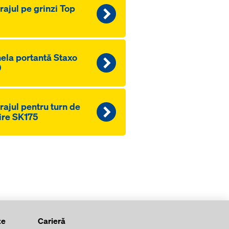
rajul pe grinzi Top
ela portantă Staxo
0
rajul pentru turn de
ire SK175
te
Carieră