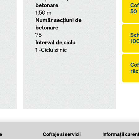
betonare
Cof
50
1,50 m
Număr secţiuni de
betonare
75
Sch
10
Interval de ciclu
1 -Ciclu zilnic
Cof
răc
e
Cofraje si servicii
Informaţii curen