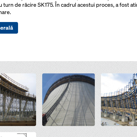
u turn de răcire SK175. În cadrul acestui proces, a fost ati
nare.
nerală
Open
Open