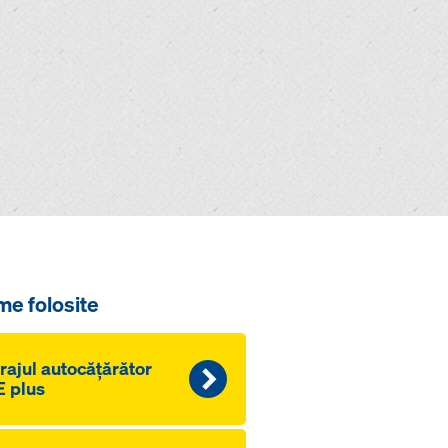
me folosite
rajul autocăţărător
 plus