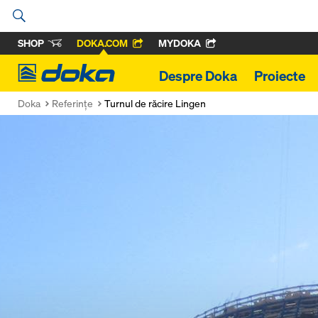
SHOP
DOKA.COM
MYDOKA
Doka
Despre Doka
Proiecte
Doka
Referinţe
Turnul de răcire Lingen