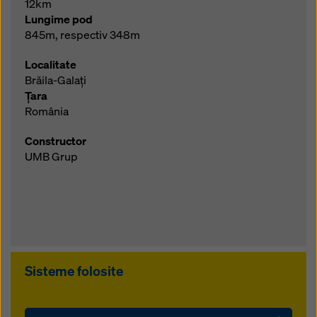
12km
Lungime pod
845m, respectiv 348m
Localitate
Brăila-Galați
Țara
România
Constructor
UMB Grup
Sisteme folosite