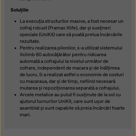
Soluțiile
La execuția structurilor masive, a fost necesar un
cofraj robust (Framax Xlife), dar și susțineri
speciale (UniKit) care să poată prelua încărcările
rezultate.
Pentru realizarea pilonilor, s-a utilizat sistemului
Xclimb 60 autocățărător pentru ridicarea
automată a cofrajului la nivelul următor de
cofrare, independent de macara și de înălțimea
de lucru. S-a realizat astfel o economie de costuri
cu macaraua, dar și de timp, nefiind necesară
mutarea și repoziționarea separată a cofrajului.
Arcele metalice au putut fi susținute de la sol cu
ajutorul turnurilor UniKit, care sunt ușor de
asamblat și sunt capabile să preia încărcări foarte
mari.