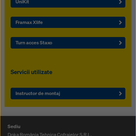
UniKit
Framax Xlife
Turn acces Staxo
Servicii utilizate
Instructor de montaj
Sediu
Doka România Tehnica Cofrajelor S.R.L.