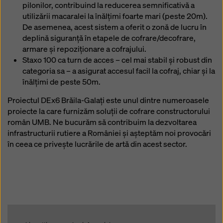
pilonilor, contribuind la reducerea semnificativă a
utilizării macaralei la înălțimi foarte mari (peste 20m).
De asemenea, acest sistem a oferit o zonă de lucru în
deplină siguranță în etapele de cofrare/decofrare,
armare și repoziționare a cofrajului.
Staxo 100 ca turn de acces – cel mai stabil și robust din
categoria sa – a asigurat accesul facil la cofraj, chiar și la
înălțimi de peste 50m.
Proiectul DEx6 Brăila-Galați este unul dintre numeroasele
proiecte la care furnizăm soluții de cofrare constructorului
român UMB. Ne bucurăm să contribuim la dezvoltarea
infrastructurii rutiere a României și așteptăm noi provocări
în ceea ce privește lucrările de artă din acest sector.