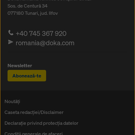
Sos. de Centură 34
077180
Tunari, jud. Ilfov
+40 745 367 920
romania@doka.com
Newsletter
Abonează-te
Noutăți
Caseta redacţiei/Disclaimer
Declaraţie privind protecţia datelor
Condiţii generale de afaceri