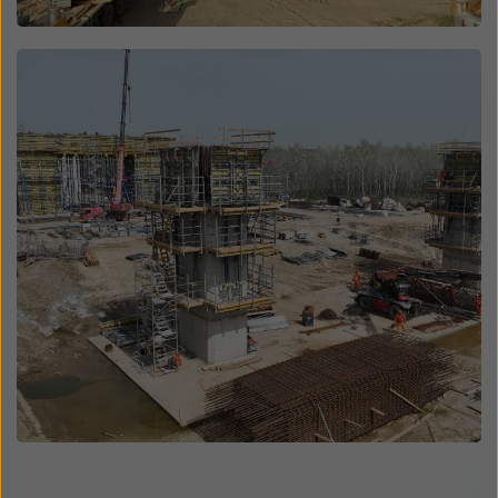
Open
Open