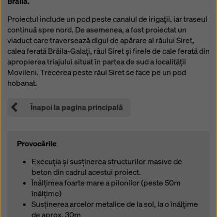
Brăila.
Puteți refuza toate cookie-urile care necesită
consimțământ făcând clic pe ‘Refuză’ sau puteți ajusta
Proiectul include un pod peste canalul de irigații, iar traseul
setările cookie-urilor făcând clic pe
Setări cookie
la
continuă spre nord. De asemenea, a fost proiectat un
sfârșitul acestui site web și utilizând casetele de
viaduct care traversează digul de apărare al râului Siret,
selectare corespunzătoare. Vă puteți retrage
calea ferată Brăila-Galați, râul Siret și firele de cale ferată din
consimțământul în orice moment, fără motiv, cu efect
apropierea triajului situat în partea de sud a localității
pentru viitor, făcând clic, de exemplu, pe
Setările
Movileni. Trecerea peste râul Siret se face pe un pod
cookie
la sfârșitul acestui site web.
hobanat.
Pentru mai multe informații despre cookie-urile
noastre, consultați
politica noastră de confidențialitate
.
Înapoi la pagina principală
Vă oferim, de asemenea, posibilitatea de a selecta
cookie-urile (Setări avansate pentru cookie-uri).
Provocările
Execuția și susținerea structurilor masive de
beton din cadrul acestui proiect.
Înălțimea foarte mare a pilonilor (peste 50m
înălțime)
Susținerea arcelor metalice de la sol, la o înălțime
de aprox. 30m