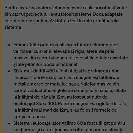
Pentru livrarea materialelor necesare realizării obiectivelor
din cadrul proiectului, s-au folosit sisteme Doka adaptate
cerințelor din șantier. Astfel, au fost livrate următoarele
sisteme:
Framax Xlife pentru realizarea tuturor elementelor
verticale, cum ar fi: elevația și rigla, aferente pilei
masive din cadrul viaductului; elevațiile pilelor casetate
și ale pilonilor podului hobanat.
Sistemul UniKit 480 a fost utilizat la preluarea unor
încărcări foarte mari, cum ar fi susținerea tablierului
metalic, a arcelor metalice sau a riglelor masive din
cadrul viaductului. Riglele de dimensiuni uzuale, aflate
la înălțimi de până la 12m, au fost susținute de
eșafodajul Staxo 100. Pentru susținerea riglelor de pilă
la înălțimi mai mari de 12m, s-au folosit fermele de
sprijin întoarse.
Sistemul autocățărător Xclimb 60 a fost utilizat pentru
susținerea și repoziționarea cofrajului pentru elevația