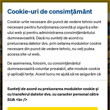
Doka
Cookie-uri de consimțământ
Doka
Pod Braila Galati
Cookie-urile necesare din punct de vedere tehnic sunt
necesare pentru funcționarea corectă și sigură a site-
ului web și pentru administrarea consimțământului
dumneavoastră. Dacă nu sunteți de acord cu
prelucrarea datelor dvs. prin setarea modulelor cookie
necesare din punct de vedere tehnic, nu veți putea
accesa site-ul web.
De asemenea, folosim, cu consimțământul
dumneavoastră voluntar prealabil, alte module cookie
și aplicații terțe. Acest lucru ne ajută să ne asigurăm că
site-ul nostru web funcționează optim, în special
îmbunătățirea continuă a funcționalității site-ului
Sunteți de acord cu prelucrarea modulelor cookie și
nostru web (cookie-uri funcționale și statistice),
cu transferul datelor dvs. cu caracter personal către
facilitarea unui proces de cumpărare fără
SUA <br />
probleme atunci când utilizați magazinul online