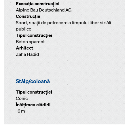
Execuţia construcţiei
Alpine Bau Deutschland AG
Construcţie
Sport, spaţii de petrecere a timpului liber şi săli
publice
Tipul construcţiei
Beton aparent
Arhitect
Zaha Hadid
Stâlp/coloană
Tipul construcției
Conic
Înălţimea clădirii
16 m