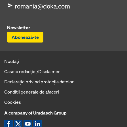
romania@doka.com
Newsletter
Abonează-te
Noutăți
Caseta redacţiei/Disclaimer
Declaraţie privind protecţia datelor
Condiţii generale de afaceri
Cookies
A company of Umdasch Group
Icoană Facebook
Icoană X
Icoană YouTube
Icoană LinkedIn