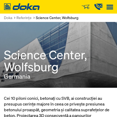
Doka
Doka
Referinţe
Science Center, Wolfsburg
Science Center,
Wolfsburg
Germania
Cei 10 piloni conici, betonaţi cu SVB, ai construcţiei au
presupus cerinţe majore în ceea ce priveşte presiunea
betonului proaspăt, geometria şi calitatea suprafeţelor de
beton. Proiectarea 3D consecventă a panourilor