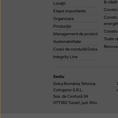
& clădi
Locaţii
Constru
Etape importante
Constru
Organizare
energet
Producţie
Constru
Management de proiect
Toate r
Sustenabilitate
Renova
Codul de conduită Doka
Integrity Line
Sediu
Doka România Tehnica
Cofrajelor S.R.L.
Sos. de Centură 34
077180
Tunari, jud. Ilfov