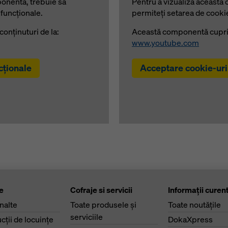
ponentă, trebuie să
Pentru a vizualiza această
 funcţionale.
permiteţi setarea de cookie
nţinuturi de la:
Această componentă cuprin
www.youtube.com
cţionale
Acceptare cookie-uri
e
Cofraje si servicii
Informaţii curen
înalte
Toate produsele şi
Toate noutăţile
serviciile
cţii de locuinţe
DokaXpress