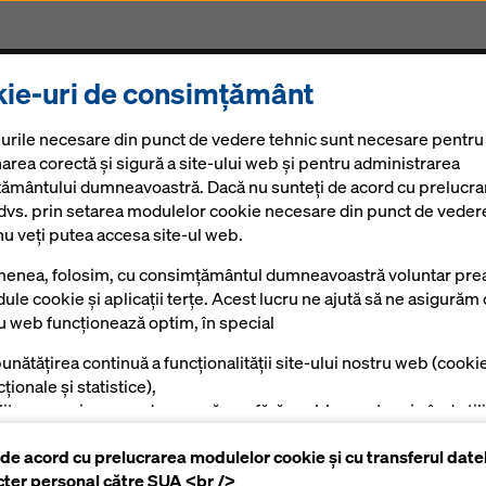
ie-uri de consimțământ
Produse și Servicii
Soluții Digitale
Noutăți
Ca
urile necesare din punct de vedere tehnic sunt necesare pentru
area corectă și sigură a site-ului web și pentru administrarea
ământului dumneavoastră. Dacă nu sunteți de acord cu prelucra
 dvs. prin setarea modulelor cookie necesare din punct de veder
nu veți putea accesa site-ul web.
enea, folosim, cu consimțământul dumneavoastră voluntar prea
ule cookie și aplicații terțe. Acest lucru ne ajută să ne asigurăm 
ru web funcționează optim, în special
unătățirea continuă a funcționalității site-ului nostru web (cooki
ționale și statistice),
ilitarea unui proces de cumpărare fără probleme atunci când utili
azinul online Doka (module cookie funcționale și statistice),
 de acord cu prelucrarea modulelor cookie și cu transferul date
tru a afișa reclame potrivite pentru dumneavoastră ca utilizator
cter personal către SUA <br />
mite platforme (cookie-uri de marketing).