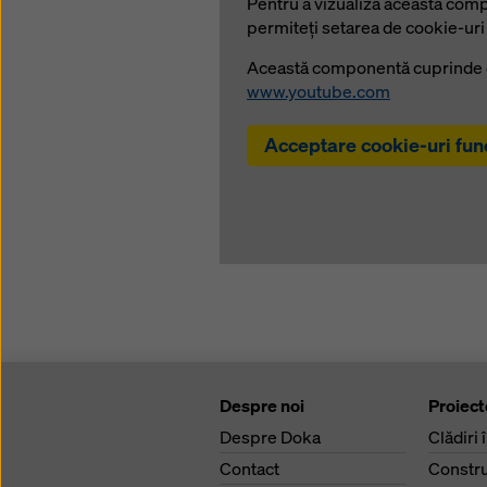
Pentru a vizualiza această com
permiteţi setarea de cookie-uri
Această componentă cuprinde co
www.youtube.com
Acceptare cookie-uri fun
Despre noi
Proiect
Despre Doka
Clădiri 
Contact
Constru