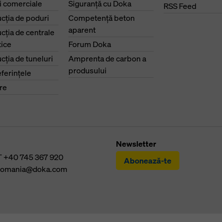
ri comerciale
Siguranţă cu Doka
RSS Feed
cţia de poduri
Competenţă beton
aparent
cţia de centrale
ice
Forum Doka
cţia de tuneluri
Amprenta de carbon a
produsului
eferinţele
re
Newsletter
T
+40 745 367 920
Abonează-te
romania@doka.com