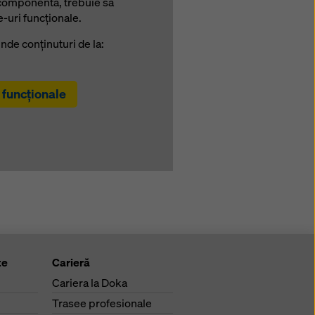
 componentă, trebuie să
-uri funcţionale.
de conţinuturi de la:
 funcţionale
te
Carieră
Cariera la Doka
Trasee profesionale