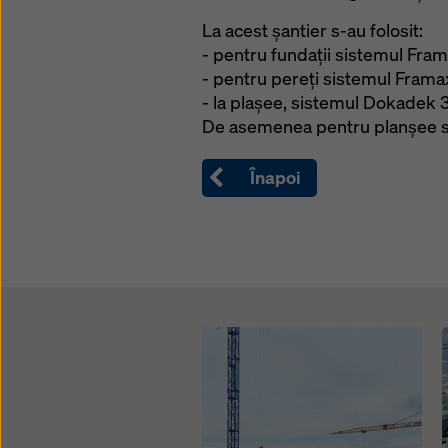
La acest șantier s-au folosit:
- pentru fundații sistemul Frami
- pentru pereți sistemul Framax
- la plașee, sistemul Dokadek 
De asemenea pentru planșee s-a 
Înapoi