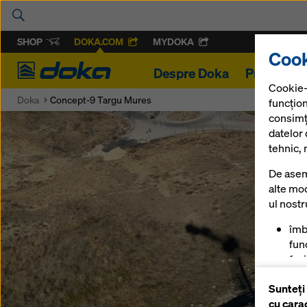
SHOP
DOKA.COM
MYDOKA
Cook
Doka
Despre Doka
Proiecte
Cookie-
Doka
Concept-9 Targu Mures
funcțion
consimț
datelor
tehnic, 
De asem
alte mod
ul nost
îmb
func
fac
mag
Sunteți
pen
cu cara
anu