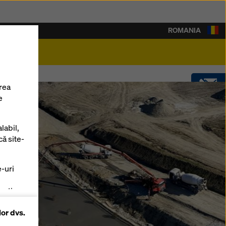
ROMANIA
rieră
rea
e
CONTACT
labil,
SOFTWARE
că site-
e-uri
SHOP
zați
lor dvs.
 pe