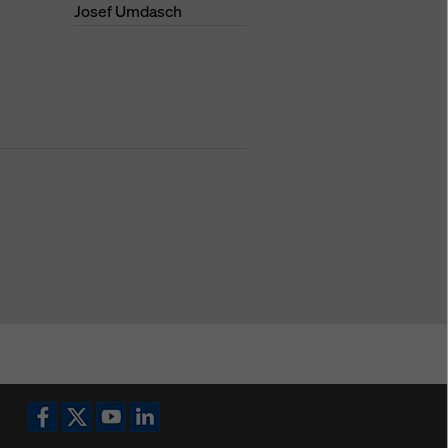
Josef Umdasch
Icoană Facebook
Icoană X
Icoană YouTube
Icoană LinkedIn