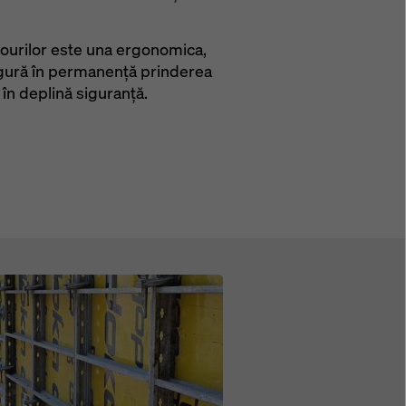
nourilor este una ergonomica,
igură în permanență prinderea
 în deplină siguranță.