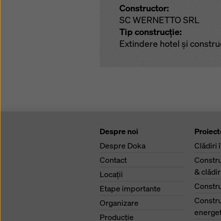
Constructor:
SC WERNETTO SRL
Tip construcție:
Extindere hotel și constru
Despre noi
Proiect
Despre Doka
Clădiri 
Contact
Constru
& clădi
Locaţii
Constru
Etape importante
Constru
Organizare
energet
Producţie