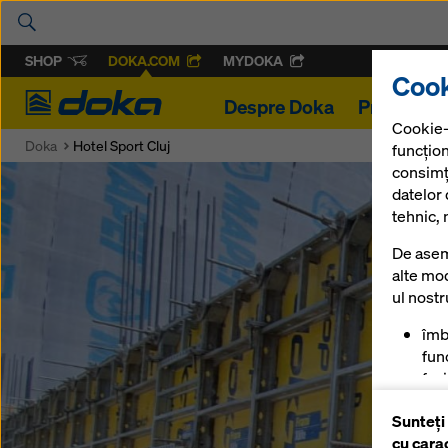
SHOP
DOKA.COM
MYDOKA
Cook
Doka
Despre Doka
Proiecte
Cookie-
Doka
Hotel Sport Cluj
funcțion
consimț
datelor
tehnic, 
De asem
alte mod
ul nost
îmb
func
fac
mag
Sunteți
pen
cu cara
anu