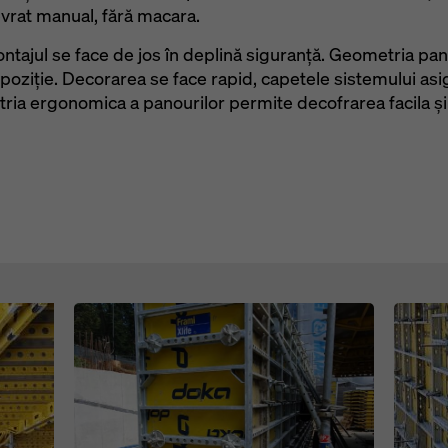
evrat manual, fără macara.
ontajul se face de jos în deplină siguranță. Geometria pa
poziție. Decorarea se face rapid, capetele sistemului as
etria ergonomica a panourilor permite decofrarea facila și
Open
Open