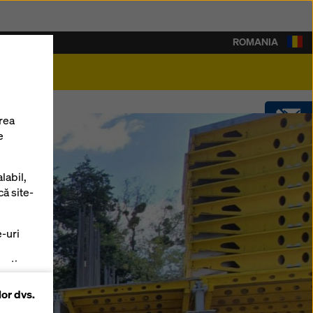
ROMANIA
rieră
rea
e
CONTACT
labil,
SOFTWARE
că site-
e-uri
SHOP
zați
lor dvs.
 pe