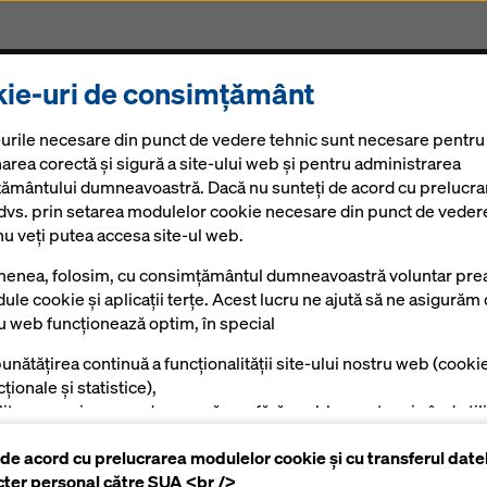
ie-uri de consimțământ
Produse și Servicii
Soluții Digitale
Noutăți
Ca
urile necesare din punct de vedere tehnic sunt necesare pentru
area corectă și sigură a site-ului web și pentru administrarea
ământului dumneavoastră. Dacă nu sunteți de acord cu prelucra
 dvs. prin setarea modulelor cookie necesare din punct de veder
nu veți putea accesa site-ul web.
enea, folosim, cu consimțământul dumneavoastră voluntar prea
ule cookie și aplicații terțe. Acest lucru ne ajută să ne asigurăm 
ru web funcționează optim, în special
unătățirea continuă a funcționalității site-ului nostru web (cooki
ționale și statistice),
ilitarea unui proces de cumpărare fără probleme atunci când utili
azinul online Doka (module cookie funcționale și statistice),
 de acord cu prelucrarea modulelor cookie și cu transferul date
tru a afișa reclame potrivite pentru dumneavoastră ca utilizator
cter personal către SUA <br />
mite platforme (cookie-uri de marketing).