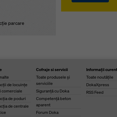
cție parcare
e
Cofraje si servicii
Informaţii curen
înalte
Toate produsele şi
Toate noutăţile
serviciile
cţii de locuinţe
DokaXpress
ri comerciale
Siguranţă cu Doka
RSS Feed
cţia de poduri
Competenţă beton
aparent
cţia de centrale
ice
Forum Doka