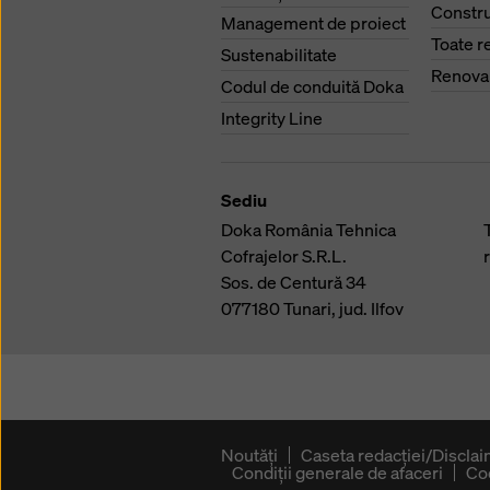
Constru
Management de proiect
Toate r
Sustenabilitate
Renova
Codul de conduită Doka
Integrity Line
Sediu
Doka România Tehnica
Cofrajelor S.R.L.
Sos. de Centură 34
077180
Tunari, jud. Ilfov
Noutăți
Caseta redacţiei/Discla
Condiţii generale de afaceri
Co