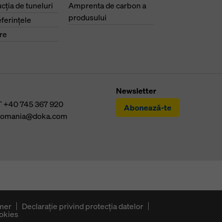
cţia de tuneluri
Amprenta de carbon a
produsului
eferinţele
re
Newsletter
T
+40 745 367 920
Abonează-te
romania@doka.com
imer
Declaraţie privind protecţia datelor
okies