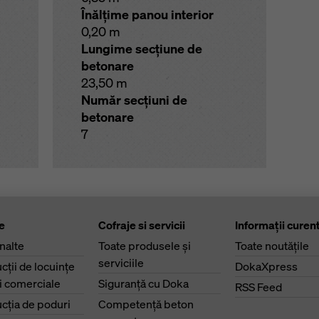
Înălţime panou interior
0,20 m
Lungime secţiune de
betonare
23,50 m
Număr secţiuni de
betonare
7
e
Cofraje si servicii
Informaţii curen
înalte
Toate produsele şi
Toate noutăţile
serviciile
cţii de locuinţe
DokaXpress
ri comerciale
Siguranţă cu Doka
RSS Feed
cţia de poduri
Competenţă beton