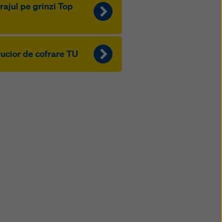
rajul pe grinzi Top
ucior de cofrare TU