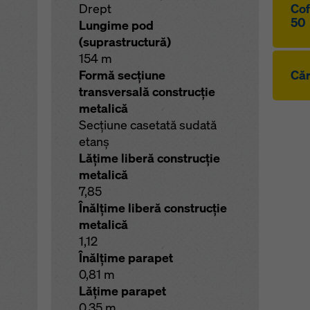
Drept
Cof
50
Lungime pod
(suprastructură)
154 m
Formă secţiune
Căr
transversală construcţie
metalică
Secţiune casetată sudată
etanş
Lăţime liberă construcţie
metalică
7,85
Înălţime liberă construcţie
metalică
1,12
Înălţime parapet
0,81 m
Lăţime parapet
0,35 m