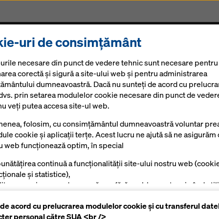
ie-uri de consimțământ
Produse și Servicii
Soluții Digitale
Noutăți
Ca
urile necesare din punct de vedere tehnic sunt necesare pentru
area corectă și sigură a site-ului web și pentru administrarea
ământului dumneavoastră. Dacă nu sunteți de acord cu prelucra
 dvs. prin setarea modulelor cookie necesare din punct de veder
nu veți putea accesa site-ul web.
peste Inn di
enea, folosim, cu consimțământul dumneavoastră voluntar prea
ule cookie și aplicații terțe. Acest lucru ne ajută să ne asigurăm 
ru web funcționează optim, în special
unătățirea continuă a funcționalității site-ului nostru web (cooki
ționale și statistice),
ilitarea unui proces de cumpărare fără probleme atunci când utili
azinul online Doka (module cookie funcționale și statistice),
 de acord cu prelucrarea modulelor cookie și cu transferul date
tru a afișa reclame potrivite pentru dumneavoastră ca utilizator
cter personal către SUA <br />
mite platforme (cookie-uri de marketing).