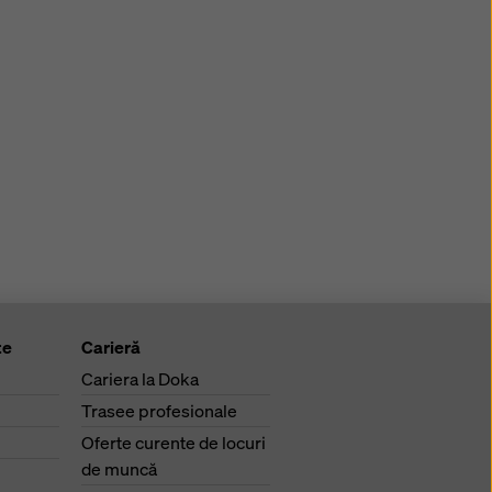
te
Carieră
Cariera la Doka
Trasee profesionale
Oferte curente de locuri
de muncă