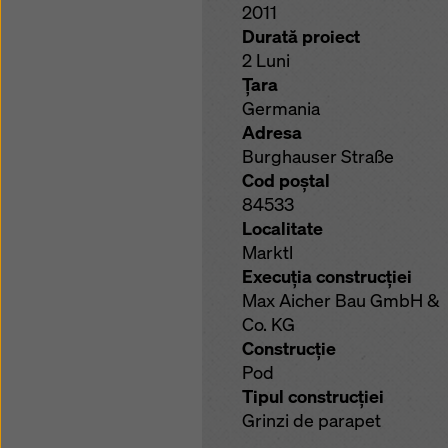
2011
Durată proiect
2 Luni
Ţara
Germania
Adresa
Burghauser Straße
Cod poştal
84533
Localitate
Marktl
Execuţia construcţiei
Max Aicher Bau GmbH &
Co. KG
Construcţie
Pod
Tipul construcţiei
Grinzi de parapet