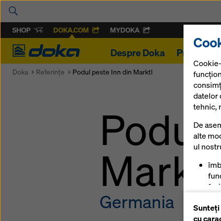
SHOP
DOKA.COM
MYDOKA
Cook
Doka
Despre Doka
Proiecte
Cookie-
Doka
Referinţe
Podul peste Inn din Marktl
funcțion
consimț
datelor
tehnic, 
Podul 
De asem
alte mod
ul nost
Marktl
îmb
func
fac
Germania
mag
Sunteți
pen
cu cara
anu