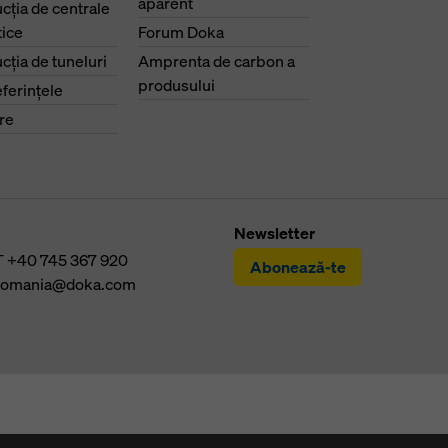
aparent
cţia de centrale
ice
Forum Doka
cţia de tuneluri
Amprenta de carbon a
produsului
eferinţele
re
Newsletter
T
+40 745 367 920
Abonează-te
romania@doka.com