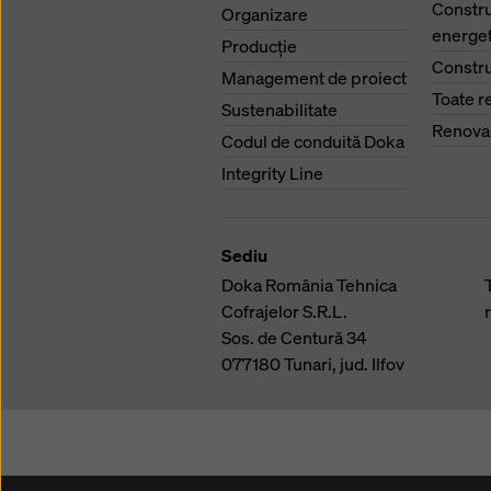
Constru
Organizare
energet
Producţie
Constru
Management de proiect
Toate r
Sustenabilitate
Renova
Codul de conduită Doka
Integrity Line
Sediu
Doka România Tehnica
Cofrajelor S.R.L.
Sos. de Centură 34
077180
Tunari, jud. Ilfov