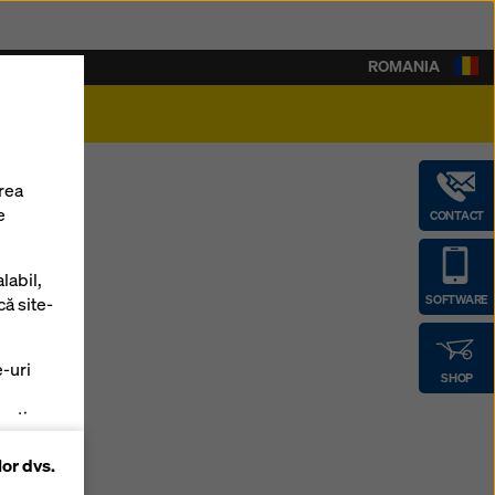
ROMANIA
rieră
rea
e
CONTACT
n
labil,
SOFTWARE
că site-
e-uri
SHOP
zați
lor dvs.
 pe