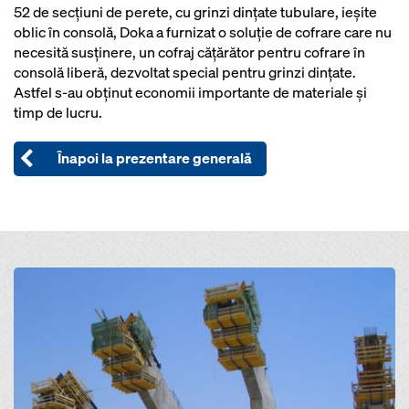
52 de secţiuni de perete, cu grinzi dinţate tubulare, ieşite
oblic în consolă, Doka a furnizat o soluţie de cofrare care nu
necesită susţinere, un cofraj căţărător pentru cofrare în
consolă liberă, dezvoltat special pentru grinzi dinţate.
Astfel s-au obţinut economii importante de materiale şi
timp de lucru.
Înapoi la prezentare generală
Open