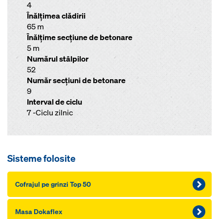
4
Înălţimea clădirii
65 m
Înălţime secţiune de betonare
5 m
Numărul stâlpilor
52
Număr secţiuni de betonare
9
Interval de ciclu
7 -Ciclu zilnic
Sisteme folosite
Cofrajul pe grinzi Top 50
Masa Dokaflex