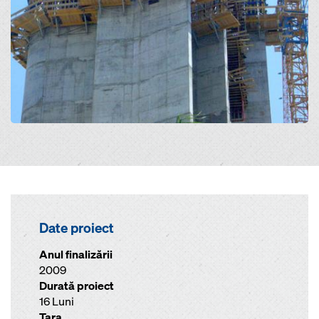
Date proiect
Anul finalizării
2009
Durată proiect
16 Luni
Ţara