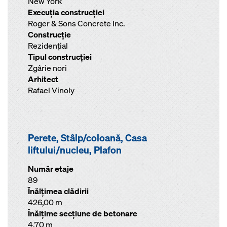
New York
Execuţia construcţiei
Roger & Sons Concrete Inc.
Construcţie
Rezidențial
Tipul construcţiei
Zgârie nori
Arhitect
Rafael Vinoly
Perete, Stâlp/coloană, Casa
liftului/nucleu, Plafon
Număr etaje
89
Înălţimea clădirii
426,00 m
Înălţime secţiune de betonare
4,70 m