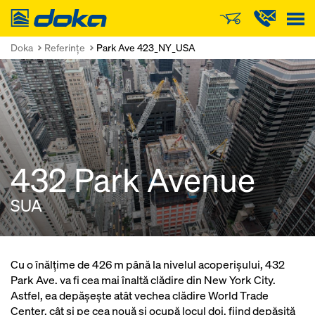
Doka
Doka
Referinţe
Park Ave 423_NY_USA
432 Park Avenue
SUA
Cu o înălţime de 426 m până la nivelul acoperişului, 432
Park Ave. va fi cea mai înaltă clădire din New York City.
Astfel, ea depăşeşte atât vechea clădire World Trade
Center, cât şi pe cea nouă şi ocupă locul doi, fiind depăşită