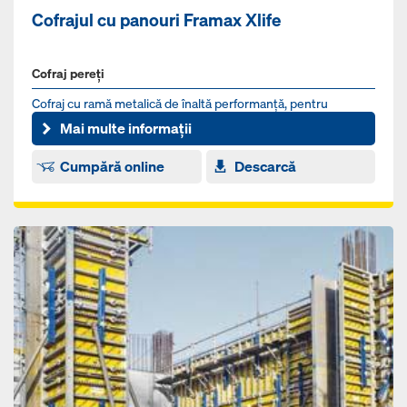
Cofrajul cu panouri Framax Xlife
Cofraj pereți
Cofraj cu ramă metalică de înaltă performanţă, pentru
cofrarea de suprafeţe mari cu ajutorul macaralei
Mai multe informații
Cumpără online
Descarcă