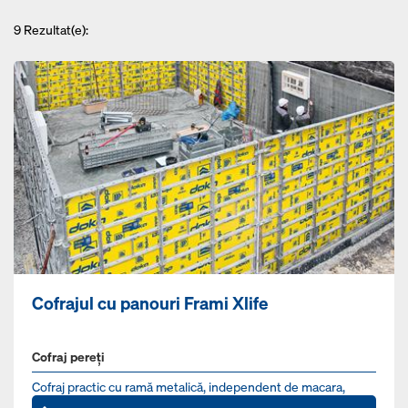
9
Rezultat(e):
Cofrajul cu panouri Frami Xlife
Cofraj pereți
Cofraj practic cu ramă metalică, independent de macara,
pentru fundaţii, pereţi şi stâlpi