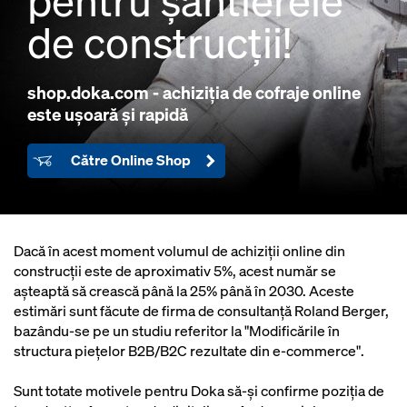
pentru șantierele
de construcții!
shop.doka.com
- achiziția de cofraje online
este ușoară și rapidă
Către Online Shop
Dacă în acest moment volumul de achiziții online din
construcții este de aproximativ 5%, acest număr se
așteaptă să crească până la 25% până în 2030. Aceste
estimări sunt făcute de firma de consultanță Roland Berger,
bazându-se pe un studiu referitor la "Modificările în
structura piețelor B2B/B2C rezultate din e-commerce".
Sunt totate motivele pentru Doka să-și confirme poziția de