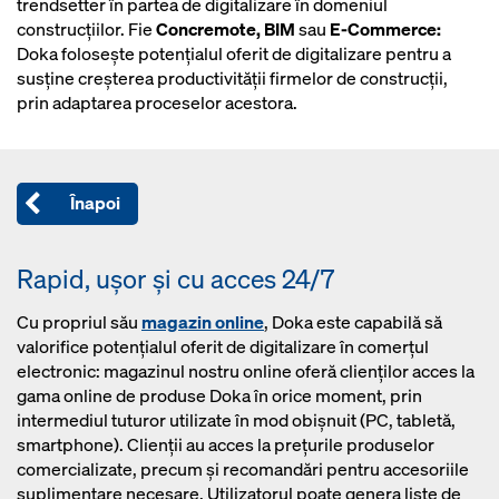
trendsetter în partea de digitalizare în domeniul
construcțiilor. Fie
Concremote, BIM
sau
E-Commerce:
Doka folosește potențialul oferit de digitalizare pentru a
susține creșterea productivității firmelor de construcții,
prin adaptarea proceselor acestora.
Înapoi
Rapid, ușor și cu acces 24/7
Cu propriul său
magazin online
, Doka este capabilă să
valorifice potențialul oferit de digitalizare în comerțul
electronic: magazinul nostru online oferă clienților acces la
gama online de produse Doka în orice moment, prin
intermediul tuturor utilizate în mod obișnuit (PC, tabletă,
smartphone). Clienții au acces la prețurile produselor
comercializate, precum și recomandări pentru accesoriile
suplimentare necesare. Utilizatorul poate genera liste de