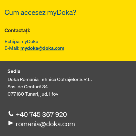
Cum accesez myDoka?
Contactați:
Echipa myDoka
E-Mail:
mydoka@doka.com
Sediu
Doka România Tehnica Cofrajelor S.R.L.
Sos. de Centură 34
077180
Tunari, jud. Ilfov
+40 745 367 920
romania@doka.com