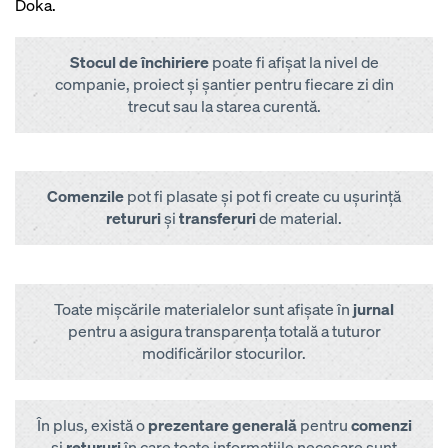
Doka.
Stocul de închiriere
poate fi afișat la nivel de
companie, proiect și șantier pentru fiecare zi din
trecut sau la starea curentă.
Comenzile
pot fi plasate și pot fi create cu ușurință
retururi
și
transferuri
de material.
Toate mișcările materialelor sunt afișate în
jurnal
pentru a asigura transparența totală a tuturor
modificărilor stocurilor.
În plus, există o
prezentare generală
pentru
comenzi
și
retururi
în care toate informațiile necesare sunt