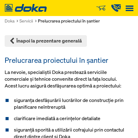
Doka
Doka
Servicii
Prelucrarea proiectului în şantier
Înapoi la prezentare generală
Prelucrarea proiectului în şantier
La nevoie, specialiștii Doka prestează serviciile
comerciale şi tehnice convenite direct la faţa locului.
Acest lucru asigură desfăşurarea optimă a proiectului:
siguranţa desfăşurării lucrărilor de construcţie prin
planificare neîntreruptă
clarificare imediată a cerinţelor detaliate
siguranţă sporită a utilizării cofrajului prin contactul
direct dintre client şi Doka