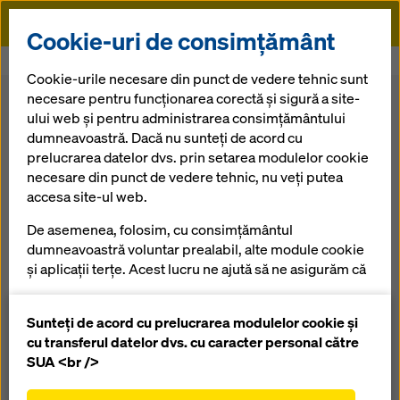
Doka
Cookie-uri de consimțământ
Doka
Cofraj
Cofraje Căţărătoare
Cofrajul pentru baraje
Cookie-urile necesare din punct de vedere tehnic sunt
necesare pentru funcționarea corectă și sigură a site-
Înapoi la prezentare generală
ului web și pentru administrarea consimțământului
dumneavoastră. Dacă nu sunteți de acord cu
prelucrarea datelor dvs. prin setarea modulelor cookie
Cofrajul pentru
necesare din punct de vedere tehnic, nu veți putea
accesa site-ul web.
baraje
De asemenea, folosim, cu consimțământul
dumneavoastră voluntar prealabil, alte module cookie
Cofrajul căţărător manevrabil cu macaraua pentru
și aplicații terțe. Acest lucru ne ajută să ne asigurăm că
cofrare unilaterală
site-ul nostru web funcționează optim, în special
îmbunătățirea continuă a funcționalității site-ului
Sunteți de acord cu prelucrarea modulelor cookie și
nostru web (cookie-uri funcționale și statistice),
cu transferul datelor dvs. cu caracter personal către
Prezentare generală
facilitarea unui proces de cumpărare fără
SUA <br />
probleme atunci când utilizați magazinul online
Manuale, Documente și Video