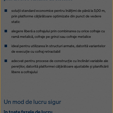
soluţii standard economice pentru înălţimi de până la 5,00 m,
prin platforme căţărătoare optimizate din punct de vedere
static
alegere liberă a cofrajului prin combinarea cu orice cofraje cu
ramă metalică, cofraje pe grinzi sau cofraje metalice
ideal pentru utilizarea în structuri armate, datorită variantelor
de execuţie cu cofraj retractabil
adecvat pentru procese de construcţie cu înclinări variabile ale
pereţilor, datorită platformei căţărătoare ajustabile şi planificării
libere a cofrajului
Un mod de lucru sigur
în toate fazele de lucru