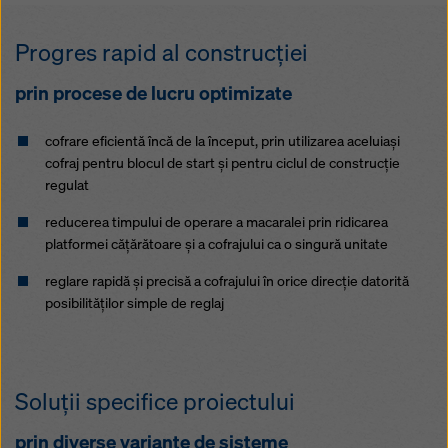
Puteți refuza toate cookie-urile care necesită
consimțământ făcând clic pe ‘Refuză’ sau puteți ajusta
Progres rapid al construcţiei
setările cookie-urilor făcând clic pe
Setări cookie
la
sfârșitul acestui site web și utilizând casetele de
prin procese de lucru optimizate
selectare corespunzătoare. Vă puteți retrage
consimțământul în orice moment, fără motiv, cu efect
pentru viitor, făcând clic, de exemplu, pe
Setările
cofrare eficientă încă de la început, prin utilizarea aceluiaşi
cookie
la sfârșitul acestui site web.
cofraj pentru blocul de start şi pentru ciclul de construcție
regulat
Pentru mai multe informații despre cookie-urile
noastre, consultați
politica noastră de confidențialitate
.
reducerea timpului de operare a macaralei prin ridicarea
Vă oferim, de asemenea, posibilitatea de a selecta
platformei căţărătoare şi a cofrajului ca o singură unitate
cookie-urile (Setări avansate pentru cookie-uri).
reglare rapidă şi precisă a cofrajului în orice direcţie datorită
posibilităţilor simple de reglaj
Soluţii specifice proiectului
prin diverse variante de sisteme