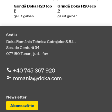
Grindă Doka H20 top
Grindă Doka H20 eco
Popi 
P
P
eco
geluit galben
geluit galben
zincat
Sediu
Doka România Tehnica Cofrajelor S.R.L.
Sos. de Centură 34
077180
Tunari, jud. Ilfov
+40 745 367 920
romania@doka.com
Newsletter
Abonează-te