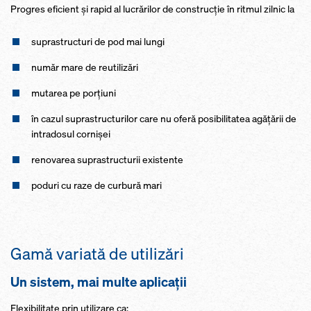
Progres eficient şi rapid al lucrărilor de construcţie în ritmul zilnic la
suprastructuri de pod mai lungi
număr mare de reutilizări
mutarea pe porţiuni
în cazul suprastructurilor care nu oferă posibilitatea agăţării de
intradosul cornișei
renovarea suprastructurii existente
poduri cu raze de curbură mari
Gamă variată de utilizări
Un sistem, mai multe aplicaţii
Flexibilitate prin utilizare ca: