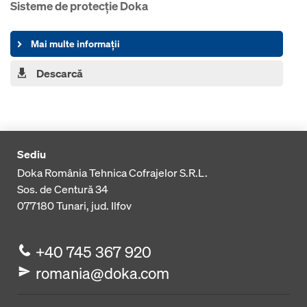
Sisteme de protecţie Doka
Mai multe informații
Descarcă
Sediu
Doka România Tehnica Cofrajelor S.R.L.
Sos. de Centură 34
077180
Tunari, jud. Ilfov
+40 745 367 920
romania@doka.com