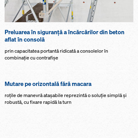
Preluarea în siguranță a încărcărilor din beton
aflat în consolă
prin capacitatea portantă ridicată a consolelor în
combinaţie cu contrafişe
Mutare pe orizontală fără macara
roţile de manevră ataşabile reprezintă o soluţie simplă şi
robustă, cu fixare rapidă la turn