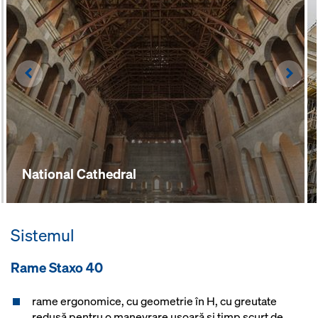
logică de montaj şi mod de lucru
rapid
Left
Righ
National Cathedral
Sistemul
Rame Staxo 40
rame ergonomice, cu geometrie în H, cu greutate
redusă pentru o manevrare uşoară şi timp scurt de