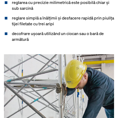
reglarea cu precizie milimetrică este posibilă chiar şi
sub sarcină
reglare simplă a înălţimii şi desfacere rapidă prin piuliţa
tijei filetate cu trei aripi
decofrare ușoară utilizând un ciocan sau o bară de
armătură