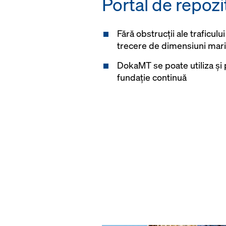
Portal de repozi
Fără obstrucții ale traficulu
trecere de dimensiuni mari
DokaMT se poate utiliza și 
fundație continuă