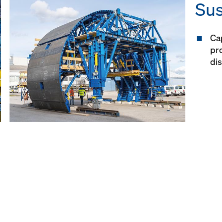
Sus
Cap
pro
dis