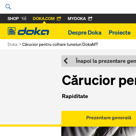
SHOP
DOKA.COM
MYDOKA
Doka
Despre Doka
Proiecte
Doka
Cărucior pentru cofrare tuneluri DokaMT
Înapoi la prezentare ge
Cărucior pe
Rapiditate
Prezentare generală