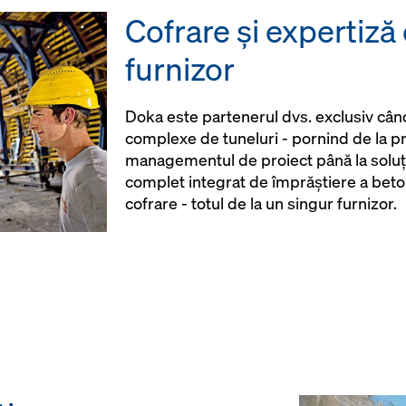
 structurată
Cofrare şi expertiză
e montaj, până la
furnizor
r
d în Europa
Doka este partenerul dvs. exclusiv cân
complexe de tuneluri - pornind de la pr
managementul de proiect până la soluții
complet integrat de împrăștiere a beto
cofrare - totul de la un singur furnizor.