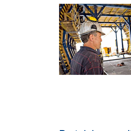
Documentație clar
pentru planurile d
evaluarea riscurilo
Marcaj CE standar