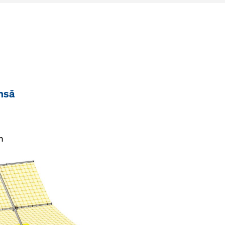
insă
m