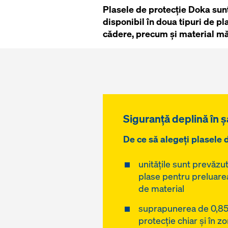
Plasele de protecție Doka sunt
disponibil în doua tipuri de pl
cădere, precum și material mă
Siguranță deplină în ș
De ce să alegeți plasele 
unitățile sunt prevăzut
plase pentru preluarea 
de material
suprapunerea de 0,85
protecție chiar și în zo