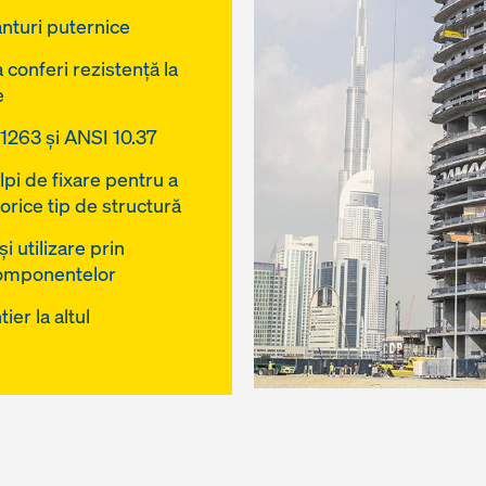
ânturi puternice
conferi rezistență la
e
 1263 și ANSI 10.37
lpi de fixare pentru a
rice tip de structură
i utilizare prin
componentelor
ier la altul