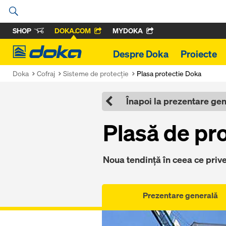
SHOP
DOKA.COM
MYDOKA
Doka
Despre Doka
Proiecte
Doka
Cofraj
Sisteme de protecţie
Plasa protectie Doka
Înapoi la prezentare ge
Plasă de pr
Noua tendință în ceea ce priveș
Prezentare generală