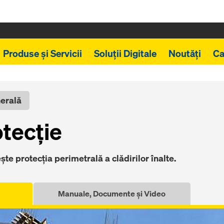
Produse și Servicii
Soluții Digitale
Noutăți
Ca
nerală
otecție
te protecția perimetrală a clădirilor înalte.
Manuale, Documente și Video