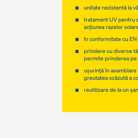
unitate rezistentă la v
tratament UV pentru a 
acțiunea razelor solar
în conformitate cu EN
prindere cu diverse tă
permite prinderea pe o
ușurință în asamblare ș
greutatea scăzută a 
reutilizare de la un șant