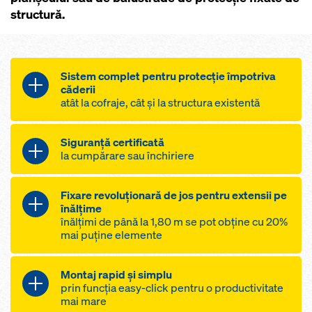
structură.
Sistem complet pentru protecție împotriva
căderii
atât la cofraje, cât și la structura existentă
Gamă variată de utilizări
Siguranţă certificată
un singur element vertical pentru
la cumpărare sau închiriere
orice tip de protecţie perimetrală
Acumularea de experienţă prin
la cofraje, rampe de scară şi
Fixare revoluţionară de jos pentru extensii pe
închiriere şi cumpărarea în caz de
margini ale clădirilor
înălţime
necesitate
acoperă toate situațiile prin
înălțimi de până la 1,80 m se pot obține cu 20%
varietatea mare a elementelor de
mai puține elemente
zincat la cald şi robust
fixare
material conform EN 13374
Sistemul ingenios
prevăzut cu marcaj GS
Montaj rapid şi simplu
informaţii detaliate pentru
asigură cu un singur element
prin funcţia easy-click pentru o productivitate
utilizatori
mai mare
vertical, siguranţa completă până la