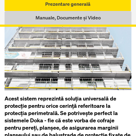
Prezentare generală
Manuale, Documente și Video
Acest sistem reprezintă soluţia universală de
protecție pentru orice cerință referitoare la
protecția perimetrală. Se potriveşte perfect la
sistemele Doka - fie că este vorba de cofraje
pentru pereţi, planşee, de asigurarea marginii
planşeului sau de balustrade de protecţie fixate de