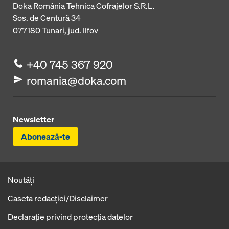
Doka România Tehnica Cofrajelor S.R.L.
Sos. de Centură 34
077180
Tunari, jud. Ilfov
+40 745 367 920
romania@doka.com
Newsletter
Abonează-te
Noutăți
Caseta redacţiei/Disclaimer
Declaraţie privind protecţia datelor