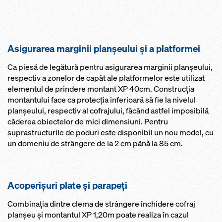
Asigurarea marginii planşeului şi a platformei
Ca piesă de legătură pentru asigurarea marginii planşeului,
respectiv a zonelor de capăt ale platformelor este utilizat
elementul de prindere montant XP 40cm. Construcţia
montantului face ca protecţia inferioară să fie la nivelul
planșeului, respectiv al cofrajului, făcând astfel imposibilă
căderea obiectelor de mici dimensiuni. Pentru
suprastructurile de poduri este disponibil un nou model, cu
un domeniu de strângere de la 2 cm până la 85 cm.
Acoperişuri plate şi parapeţi
Combinația dintre clema de strângere închidere cofraj
planşeu şi montantul XP 1,20m poate realiza în cazul