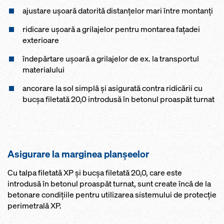
ajustare uşoară datorită distanţelor mari între montanți
ridicare ușoară a grilajelor pentru montarea faţadei
exterioare
îndepărtare uşoară a grilajelor de ex. la transportul
materialului
ancorare la sol simplă şi asigurată contra ridicării cu
bucşa filetată 20,0 introdusă în betonul proaspăt turnat
Asigurare la marginea planșeelor
Cu talpa filetată XP şi bucşa filetată 20,0, care este
introdusă în betonul proaspăt turnat, sunt create încă de la
betonare condiţiile pentru utilizarea sistemului de protecţie
perimetrală XP.