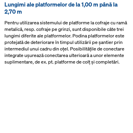
datorită pieselor de legătură
Lungimi ale platformelor de la 1,00 m până la
depozitare şi transport datorită
integrate
2,70 m
unui necesar redus de material
Pentru utilizarea sistemului de platforme la cofraje cu ramă
metalică, resp. cofraje pe grinzi, sunt disponibile câte trei
lungimi diferite ale platformelor. Podina platformelor este
protejată de deteriorare în timpul utilizării pe şantier prin
intermediul unui cadru din oţel. Posibilităţile de conectare
integrate uşurează conectarea ulterioară a unor elemente
suplimentare, de ex. pt. platforme de colţ şi completări.