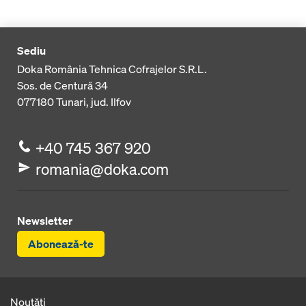
Sediu
Doka România Tehnica Cofrajelor S.R.L.
Sos. de Centură 34
077180
Tunari, jud. Ilfov
+40 745 367 920
romania@doka.com
Newsletter
Abonează-te
Noutăți