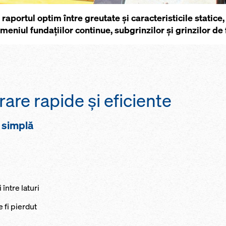
aportul optim între greutate şi caracteristicile statice
omeniul fundaţiilor continue, subgrinzilor şi grinzilor de
rare rapide și eficiente
 simplă
 între laturi
 fi pierdut