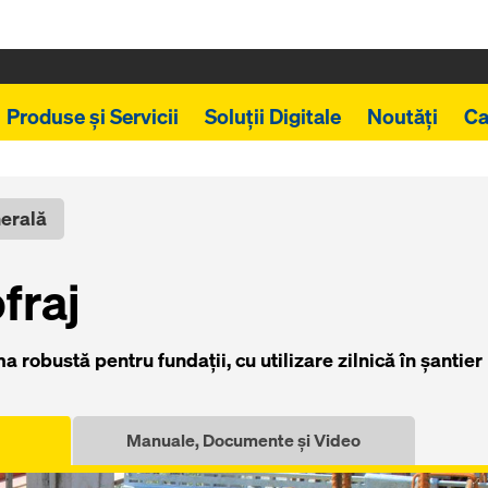
Produse și Servicii
Soluții Digitale
Noutăți
Ca
nerală
fraj
robustă pentru fundații, cu utilizare zilnică în şantier
Manuale, Documente și Video