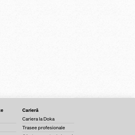
te
Carieră
Cariera la Doka
Trasee profesionale