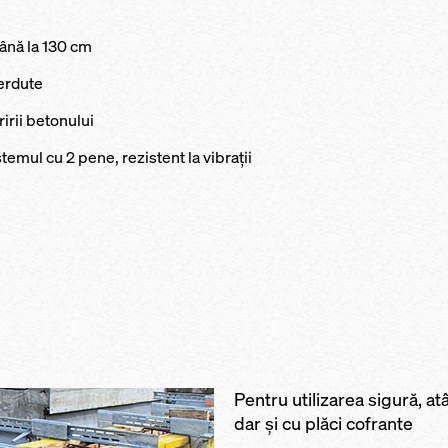
până la 130 cm
ierdute
irii betonului
stemul cu 2 pene, rezistent la vibraţii
Pentru utilizarea sigură, at
dar şi cu plăci cofrante