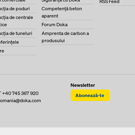
RSS Feed
cţia de poduri
Competenţă beton
aparent
cţia de centrale
ice
Forum Doka
cţia de tuneluri
Amprenta de carbon a
produsului
eferinţele
re
Newsletter
T
+40 745 367 920
Abonează-te
romania@doka.com