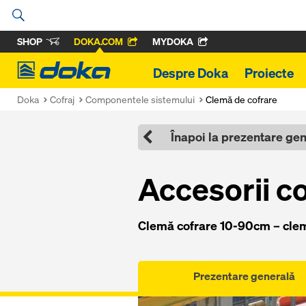
SHOP
DOKA.COM
MYDOKA
Doka
Despre Doka
Proiecte
Doka
Cofraj
Componentele sistemului
Clemă de cofrare
Înapoi la prezentare ge
Accesorii co
Clemă cofrare 10-90cm – clema 
Prezentare generală