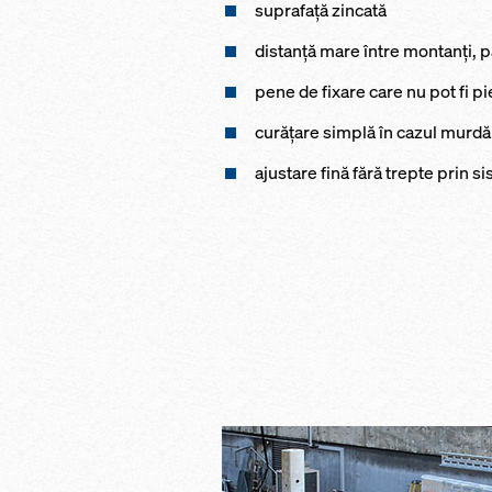
suprafaţă zincată
distanţă mare între montanţi, 
pene de fixare care nu pot fi p
curăţare simplă în cazul murdăr
ajustare fină fără trepte prin si