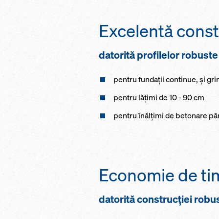
Excelentă const
datorită profilelor robuste
pentru fundaţii continue, și gri
pentru lăţimi de 10 - 90 cm
pentru înălţimi de betonare pâ
Economie de tim
datorită construcţiei robust