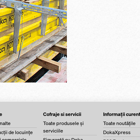
e
Cofraje si servicii
Informaţii curen
înalte
Toate produsele şi
Toate noutăţile
serviciile
cţii de locuinţe
DokaXpress
ri comerciale
Siguranţă cu Doka