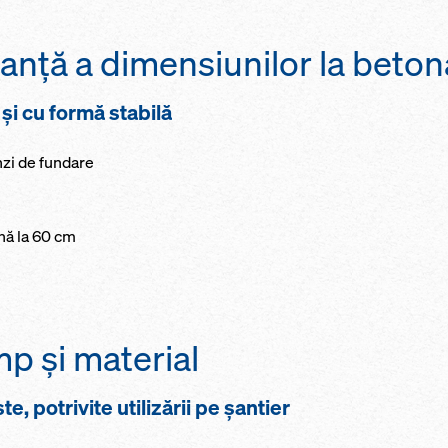
anţă a dimensiunilor la beton
 şi cu formă stabilă
nzi de fundare
nă la 60 cm
p şi material
e, potrivite utilizării pe şantier