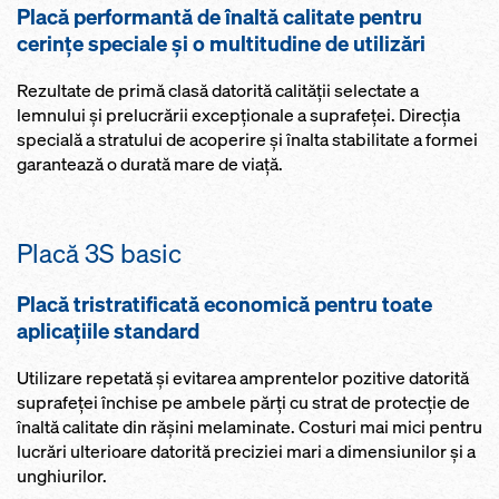
Placă performantă de înaltă calitate pentru
cerinţe speciale şi o multitudine de utilizări
Rezultate de primă clasă datorită calităţii selectate a
lemnului şi prelucrării excepţionale a suprafeţei. Direcţia
specială a stratului de acoperire şi înalta stabilitate a formei
garantează o durată mare de viaţă.
Placă 3S basic
Placă tristratificată economică pentru toate
aplicaţiile standard
Utilizare repetată şi evitarea amprentelor pozitive datorită
suprafeţei închise pe ambele părţi cu strat de protecţie de
înaltă calitate din răşini melaminate. Costuri mai mici pentru
lucrări ulterioare datorită preciziei mari a dimensiunilor şi a
unghiurilor.