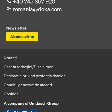
+40 745 367 920
romania@doka.com
Newsletter
Abonează-te
Noutăți
Caseta redacţiei/Disclaimer
Declaraţie privind protecţia datelor
Condiţii generale de afaceri
Cookies
A company of Umdasch Group
Icoană Facebook
Icoană X
Icoană YouTube
Icoană LinkedIn