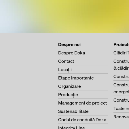
Despre noi
Proiect
Despre Doka
Clădiri 
Contact
Constru
& clădi
Locaţii
Constru
Etape importante
Constru
Organizare
energet
Producţie
Constru
Management de proiect
Toate r
Sustenabilitate
Renova
Codul de conduită Doka
Integrity Line