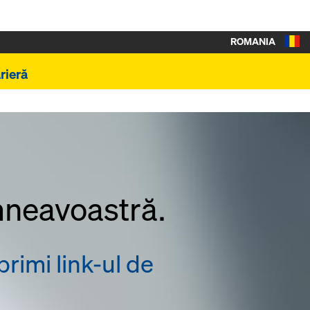
ROMANIA
rieră
mneavoastră.
primi link-ul de