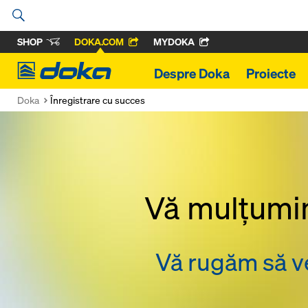
SHOP
DOKA.COM
MYDOKA
Doka
Despre Doka
Proiecte
Doka
Înregistrare cu succes
Vă mulțumim
Vă rugăm să ver