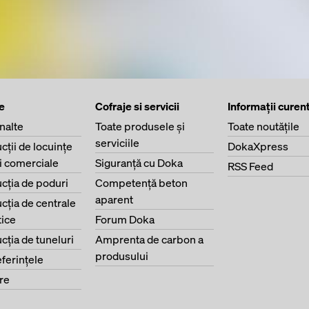
e
Cofraje si servicii
Informaţii curen
înalte
Toate produsele şi
Toate noutăţile
serviciile
cţii de locuinţe
DokaXpress
ri comerciale
Siguranţă cu Doka
RSS Feed
cţia de poduri
Competenţă beton
aparent
cţia de centrale
ice
Forum Doka
cţia de tuneluri
Amprenta de carbon a
produsului
eferinţele
re