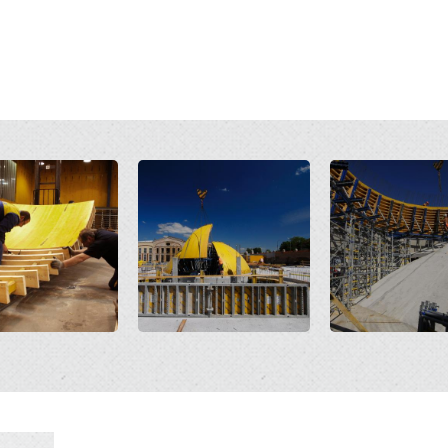
Open
Open