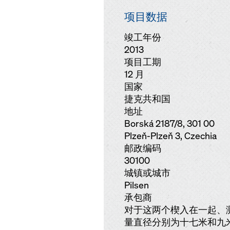
项目数据
竣工年份
2013
项目工期
12 月
国家
捷克共和国
地址
Borská 2187/8, 301 00
Plzeň-Plzeň 3, Czechia
邮政编码
30100
城镇或城市
Pilsen
承包商
对于这两个楔入在一起、
量直径分别为十七米和九