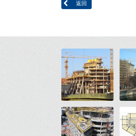
返回
Open
Open
Open
Open