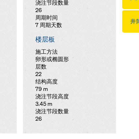
浇注节段数量
26
周期时间
井
7 周期天数
楼层板
施工方法
卵形或椭圆形
层数
22
结构高度
79 m
浇注节段高度
3.45 m
浇注节段数量
26