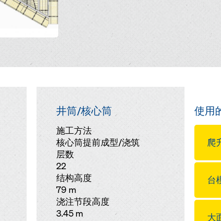
井筒/核心筒
使用
施工方法
核心筒提前成型/浇筑
爬升
层数
22
结构高度
台模
79 m
浇注节段高度
3.45 m
大面