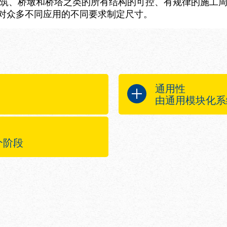
高层建筑、桥墩和桥塔之类的所有结构的可控、有规律的施工
够针对众多不同应用的不同要求制定尺寸。
通用性
由通用模块化
许在无需塔吊的情
通用系统概念
速开闭。
结构
个阶段
体提升，所以节省
可调托架也允
上使用
栏工作平台提供安全
整装置在所有方向
由于托架的高
精确的铅锤测量和
量的悬挂点
离，为组装和加固操
平台之间的安全上