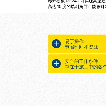
爬升模板 MF240 可实现
高达 15 度的墙斜角并且能
易于操作
节省时间和资源
集成的行走装置允
安全的工作条件
况下对模板进行快
存在于施工中的各
由于模板与爬架一
了更多的塔吊时间
2.40 m 宽全围
可以使用简单的调
的工作条件
上对模板进行快速
0.75 m 退模距
校准
作留下充分空间
集成通道系统提供