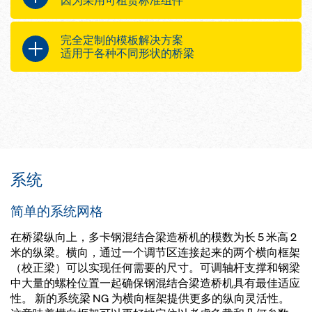
因为采用可租赁标准组件
整个系统同时移动
同样适用于细长结构
只需少量通用、兼容组件
完全定制的模板解决方案
易于组装
适用于各种不同形状的桥梁
模板快速开闭
快速施工的高安全性标准
适用于所有钢混桥梁的高质量模板
解决方案，一站式供应商规划和提
供
造桥机、支撑塔架和施工平台的设
计使其达到完美协作，确保可靠的
操作
系统
简单的系统网格
在桥梁纵向上，多卡钢混结合梁造桥机的模数为长 5 米高 2
米的纵梁。横向，通过一个调节区连接起来的两个横向框架
（校正梁）可以实现任何需要的尺寸。可调轴杆支撑和钢梁
中大量的螺栓位置一起确保钢混结合梁造桥机具有最佳适应
性。 新的系统梁 NG 为横向框架提供更多的纵向灵活性。