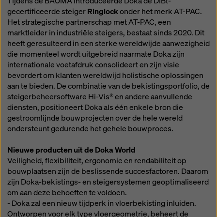
Tijdens de BAUMA introduceerde Doka de DIBt-
gecertificeerde steiger
Ringlock
onder het merk AT-PAC.
Het strategische partnerschap met AT-PAC, een
marktleider in industriële steigers, bestaat sinds 2020. Dit
heeft geresulteerd in een sterke wereldwijde aanwezigheid
die momenteel wordt uitgebreid naarmate Doka zijn
internationale voetafdruk consolideert en zijn visie
bevordert om klanten wereldwijd holistische oplossingen
aan te bieden. De combinatie van de bekistingsportfolio, de
steigerbeheersoftware Hi-Vis® en andere aanvullende
diensten, positioneert Doka als één enkele bron die
gestroomlijnde bouwprojecten over de hele wereld
ondersteunt gedurende het gehele bouwproces.
Nieuwe producten uit de Doka World
Veiligheid, flexibiliteit, ergonomie en rendabiliteit op
bouwplaatsen zijn de beslissende succesfactoren. Daarom
zijn Doka-bekistings- en steigersystemen geoptimaliseerd
om aan deze behoeften te voldoen.
- Doka zal een nieuw tijdperk in vloerbekisting inluiden.
Ontworpen voor elk type vloergeometrie, beheert de