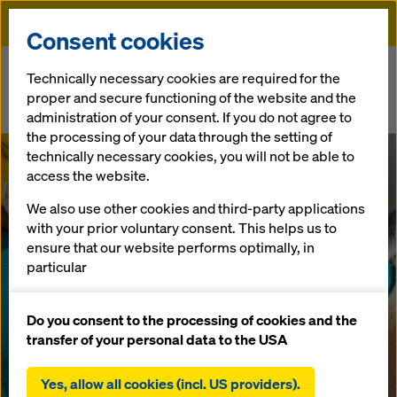
Doka
Consent cookies
Home
Newsroom
Technically necessary cookies are required for the
proper and secure functioning of the website and the
Gloednieuw aanbod vult meerdere ontwikkelingen in
administration of your consent. If you do not agree to
bekistingsportfolio aan
the processing of your data through the setting of
technically necessary cookies, you will not be able to
Gloednieuw
access the website.
We also use other cookies and third-party applications
aanbod vult
with your prior voluntary consent. This helps us to
ensure that our website performs optimally, in
meerdere
particular
continuously improving the functionality of our
ontwikkelingen
website (functional and statistical cookies),
Do you consent to the processing of cookies and the
facilitating a smooth purchasing process when
transfer of your personal data to the USA
using the Doka online shop (functional and
in
statistical cookies),
Yes, allow all cookies (incl. US providers).