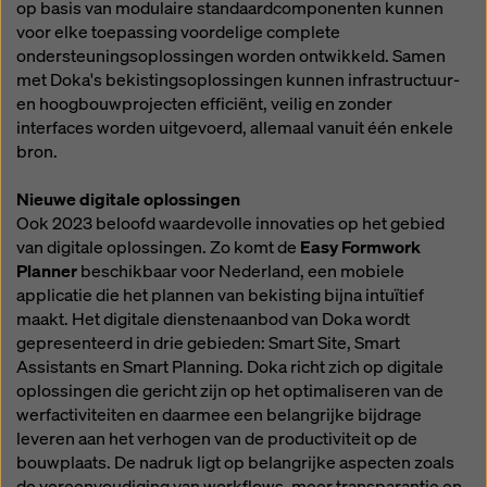
op basis van modulaire standaardcomponenten kunnen
voor elke toepassing voordelige complete
ondersteuningsoplossingen worden ontwikkeld. Samen
met Doka's bekistingsoplossingen kunnen infrastructuur-
en hoogbouwprojecten efficiënt, veilig en zonder
interfaces worden uitgevoerd, allemaal vanuit één enkele
bron.
Nieuwe digitale oplossingen
Ook 2023 beloofd waardevolle innovaties op het gebied
van digitale oplossingen. Zo komt de
Easy Formwork
Planner
beschikbaar voor Nederland, een mobiele
applicatie die het plannen van bekisting bijna intuïtief
maakt. Het digitale dienstenaanbod van Doka wordt
gepresenteerd in drie gebieden: Smart Site, Smart
Assistants en Smart Planning. Doka richt zich op digitale
oplossingen die gericht zijn op het optimaliseren van de
werfactiviteiten en daarmee een belangrijke bijdrage
leveren aan het verhogen van de productiviteit op de
bouwplaats. De nadruk ligt op belangrijke aspecten zoals
de vereenvoudiging van workflows, meer transparantie en