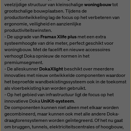
veelzijdige structuur van kleinschalige
woningbouw
tot
grootschalige bouwplaatsen. Tijdens de
productontwikkeling lag de focus op het verbeteren van
ergonomie, veiligheid en aanzienlijke
productiviteitswinsten.
- De upgrade van
Framax Xlife plus
met een extra
systeemhoogte van drie meter, perfect geschikt voor
woningbouw. Met de facelift en nieuwe accessoires
verhoogt Doka opnieuw de normen in het
premiumsegment.
- De alleskunner
DokaXlight
beschikt over meerdere
innovaties met nieuw ontwikkelde componenten waardoor
het beproefde wandbekistingssysteem ook in de toekomst
als vloerbekisting kan worden gebruikt.
- Op het gebied van infrastructuur ligt de focus op het
innovatieve Doka
UniKit-systeem
.
De componenten kunnen niet alleen met elkaar worden
gecombineerd, maar kunnen ook met alle andere Doka-
draagtorensystemen worden geïntegreerd. Of het nu gaat
om bruggen, tunnels, elektriciteitscentrales of hoogbouw,