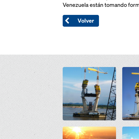
Venezuela están tomando forma
Volver
Open
Open
Open
Open