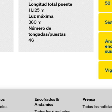
50
Longitud total puente
11.125 m
Luz máxima
360 m
Sis
Número de
tongadas/puestas
46
Anc
enc
sus
Vi
tos
Encofrados &
Prensa
Andamios
elos
Todas las noticia
Todos los productos