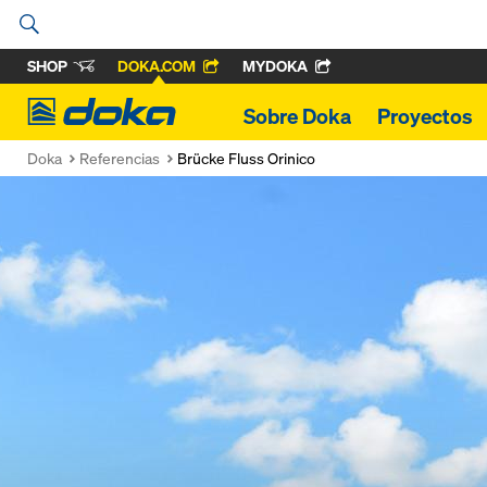
SHOP
DOKA.COM
MYDOKA
Doka
Sobre Doka
Proyectos
Doka
Referencias
Brücke Fluss Orinico