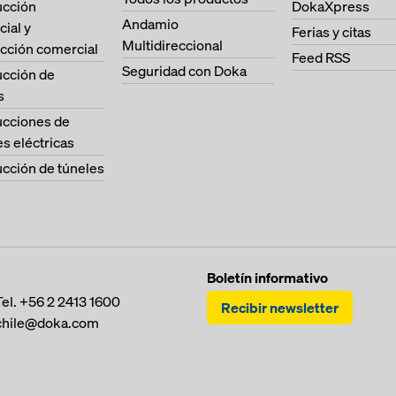
ucción
DokaXpress
Andamio
cial y
Ferias y citas
Multidireccional
cción comercial
Feed RSS
Seguridad con Doka
ucción de
s
ucciones de
es eléctricas
cción de túneles
Boletín informativo
Tel.
+56 2 2413 1600
Recibir newsletter
chile@doka.com