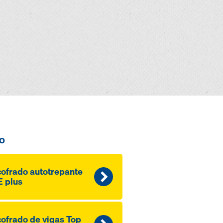
o
ofrado autotrepante
 plus
ofrado de vigas Top