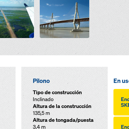
Pilono
En us
Tipo de construcción
Inclinado
Enc
SKE
Altura de la construcción
135,5 m
Altura de tongada/puesta
3,4 m
Enc