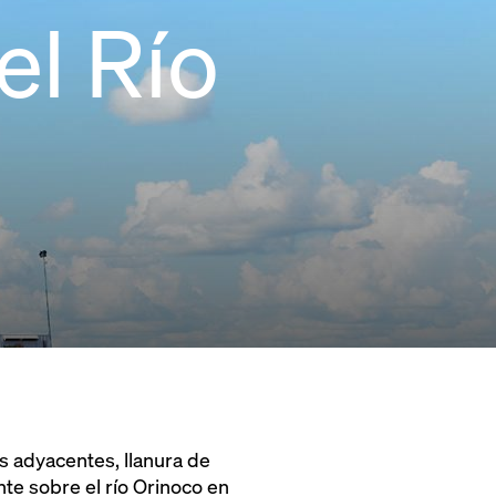
el Río
s adyacentes, llanura de
nte sobre el río Orinoco en