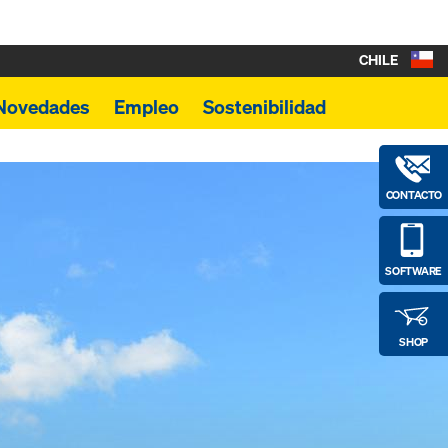
CHILE
Novedades
Empleo
Sostenibilidad
CONTACTO
SOFTWARE
SHOP